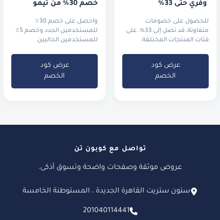
 وفّري حتى 33%
خصم 30٪ من تيمو
للحصول على خصومات
واحصل على خصم 30٪
متفاوتة، قد تصل إلى 33%، على
للمستخدمين الجدد وخصم 5٪
فئات المنتجات المختلفة.
للمستخدمين الحاليين
عرض كود
عرض كود
الخصم
الخصم
تواصل مع كوبون تن
عروض موثقة وصفحات واضحة وتسوق أذكى.
ستون ستريت القاهرة الجديدة ، المستوطنة الخامسة
201040114441