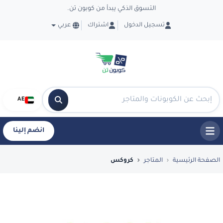
التسوق الذكي يبدأ من كوبون تن.
تسجيل الدخول
اشتراك
عربي
AE
انضم إلينا
فضل العروض والكوبونات في كروكس - CouponTen
الصفحة الرئيسية
المتاجر
كروكس