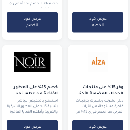
خصم ١٠٪. الخصم بحد أقصى ٥٠
درهم إماراتي.
عرض كود
عرض كود
الخصم
الخصم
وفر 15% على منتجات 
خصم 15% على العطور 
الجمال العضوية الأكثر 
الفاخرة من عطور نوير
طلباً
دللي بشرتك وشعرك بتركيبات
استمتع بـ تخفيض مباشر
فاخرة مستوحاة من التراث
بنسبة 15% على العطور الشرقية
العربي مع خصم فوري 15% في
والغربية وأطقم الهدايا الفاخرة
السعودية والإمارات.
من متجر نوير.
عرض كود
عرض كود