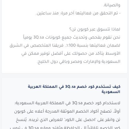
نحن نقوم بفحص وتحديث جميع كوبونات 3Q.sa يومياً
لضمان فعاليتها بنسبة 100٪. فريقنا المتخصص في الشرق
الأوسط يتأكد من حصولك على أفضل توفير ممكن في
السعودية والإمارات ومصر وباقي دول الخليج.
كيف تستخدم كود خصم 3Q.sa في المملكة العربية
السعودية
لاستخدام كود خصم 3Q.sa في المملكة العربية السعودية:
أولاً، تصفح أكواد الخصم الموثقة المدرجة أعلاه على كوبون
تن وانقر على 'احصل على الكود' للعرض الذي تريده. يُنسخ
كود الخصم تلقائياً إلى الحافظة ويُفتح موقع 3Q.sa في تبويب