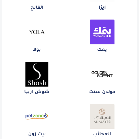
آيزا
الفالح
يمك
يولا
جولدن سنت
شوش اربيا
العجائب
بيت زون