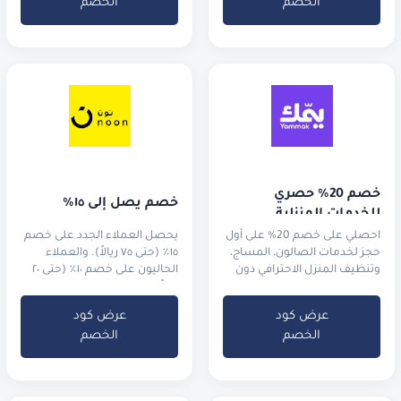
الخصم
الخصم
خصم 20% حصري 
خصم يصل إلى ١٥٪
للخدمات المنزلية
احصلي على خصم 20% على أول
يحصل العملاء الجدد على خصم
حجز لخدمات الصالون، المساج،
١٥٪ (حتى ٧٥ ريالاً). والعملاء
وتنظيف المنزل الاحترافي دون
الحاليون على خصم ١٠٪ (حتى ٢٠
مغادرة غرفتك.
ريالاً).
عرض كود
عرض كود
الخصم
الخصم