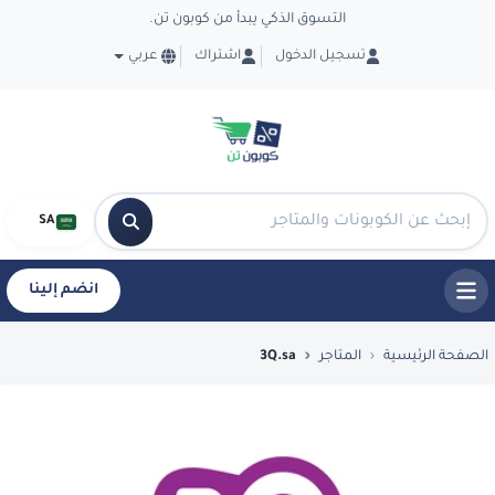
التسوق الذكي يبدأ من كوبون تن.
تسجيل الدخول
اشتراك
عربي
SA
انضم إلينا
فضل العروض والكوبونات في 3Q.sa - CouponTen
الصفحة الرئيسية
المتاجر
3Q.sa