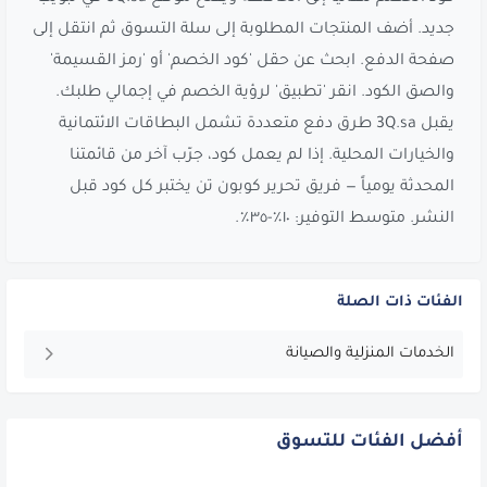
جديد. أضف المنتجات المطلوبة إلى سلة التسوق ثم انتقل إلى
صفحة الدفع. ابحث عن حقل 'كود الخصم' أو 'رمز القسيمة'
والصق الكود. انقر 'تطبيق' لرؤية الخصم في إجمالي طلبك.
يقبل 3Q.sa طرق دفع متعددة تشمل البطاقات الائتمانية
والخيارات المحلية. إذا لم يعمل كود، جرّب آخر من قائمتنا
المحدثة يومياً — فريق تحرير كوبون تن يختبر كل كود قبل
النشر. متوسط التوفير: ١٠٪-٣٥٪.
الفئات ذات الصلة
الخدمات المنزلية والصيانة
أفضل الفئات للتسوق