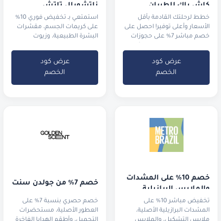
كاش باك للطيران
ناتشورال تاتش
خطط لرحلتك القادمة بأقل
استمتعي بـ تخفيض فوري 10%
الأسعار وأعلى توفير! احصل على
على كريمات الجسم، مقشرات
خصم مباشر 7% على حجوزات
البشرة الطبيعية، وزيوت
الفنادق واستمتع بـ 5% كاش
الاسترخاء العطرية
باك
عرض كود
عرض كود
الخصم
الخصم
خصم 10% على المشدات 
خصم 7% من جولدن سنت
والملابس البرازيلية
تخفيض مباشر 10% على
خصم حصري بنسبة 7% على
المشدات البرازيلية الأصلية،
العطور الأصلية، مستحضرات
ملابس التشكيل، والملابس
التجميل، وأطقم الهدايا الفاخرة