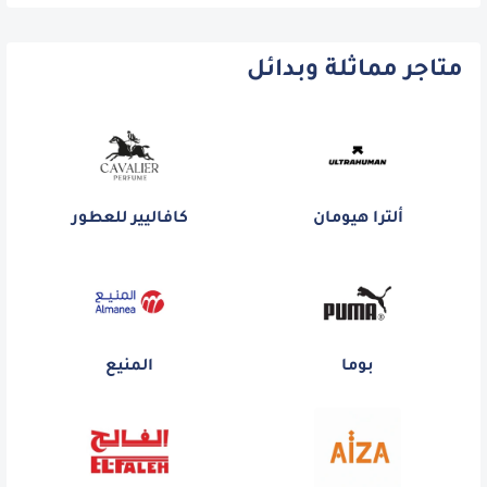
متاجر مماثلة وبدائل
ألترا هيومان
كافاليير للعطور
بوما
المنيع