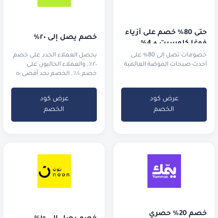
حتى 80% خصم على أزياء 
خصم يصل إلى ٢٠٪
فوغا كلوسيت + 4% 
خصم إضافي!
خصومات تصل إلى 80% على
يحصل العملاء الجدد على خصم
أحدث صيحات الموضة العالمية
٢٠٪، والعملاء الحاليون على
خصم ١٠٪. الخصم بحد أقصى ٥٠
ريال سعودي.
عرض كود
عرض كود
الخصم
الخصم
خصم 20% حصري 