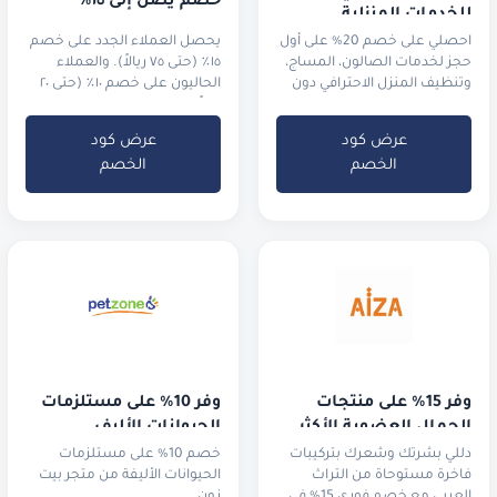
خصم يصل إلى ١٥٪
للخدمات المنزلية
احصلي على خصم 20% على أول
يحصل العملاء الجدد على خصم
حجز لخدمات الصالون، المساج،
١٥٪ (حتى ٧٥ ريالاً). والعملاء
وتنظيف المنزل الاحترافي دون
الحاليون على خصم ١٠٪ (حتى ٢٠
مغادرة غرفتك.
ريالاً).
عرض كود
عرض كود
الخصم
الخصم
وفر 15% على منتجات 
وفر 10% على مستلزمات 
الجمال العضوية الأكثر 
الحيوانات الأليف
طلباً
دللي بشرتك وشعرك بتركيبات
خصم 10% على مستلزمات
فاخرة مستوحاة من التراث
الحيوانات الأليفة من متجر بيت