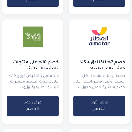
خصم 7% للفنادق + 5% 
خصم 10% على منتجات 
كاش باك للطيران
ناتشورال تاتش
خطط لرحلتك القادمة بأقل
استمتعي بـ تخفيض فوري 10%
الأسعار وأعلى توفير! احصل على
على كريمات الجسم، مقشرات
خصم مباشر 7% على حجوزات
البشرة الطبيعية، وزيوت
الفنادق واستمتع بـ 5% كاش
الاسترخاء العطرية
باك
عرض كود
عرض كود
الخصم
الخصم