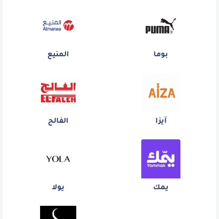
بوما
المنيع
آيزا
الفالح
يمك
يولا