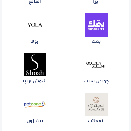
آيزا
الفالح
يمك
يولا
جولدن سنت
شوش اربيا
العجائب
بيت زون