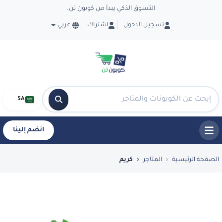
التسوق الذكي يبدأ من كوبون تن.
تسجيل الدخول
اشتراك
عربي
SA
انضم إلينا
فضل العروض والكوبونات في كريم - CouponTen
الصفحة الرئيسية
المتاجر
كريم