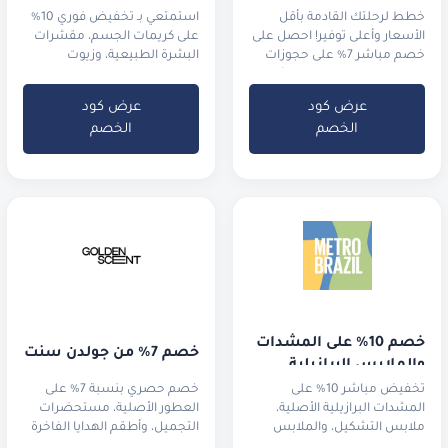
خطط لرحلتك القادمة بأقل
استمتعي بـ تخفيض فوري 10%
الأسعار وأعلى توفير! احصل على
على كريمات الجسم، مقشرات
خصم مباشر 7% على حجوزات
البشرة الطبيعية، وزيوت
الفنادق واستمتع بـ 5% كاش
الاسترخاء العطرية
باك
عرض كود
عرض كود
الخصم
الخصم
خصم 10% على المشدات 
خصم 7% من جولدن سنت
والملابس البرازيلية
تخفيض مباشر 10% على
خصم حصري بنسبة 7% على
المشدات البرازيلية الأصلية،
العطور الأصلية، مستحضرات
ملابس التشكيل، والملابس
التجميل، وأطقم الهدايا الفاخرة
الرياضية الفاخرة.