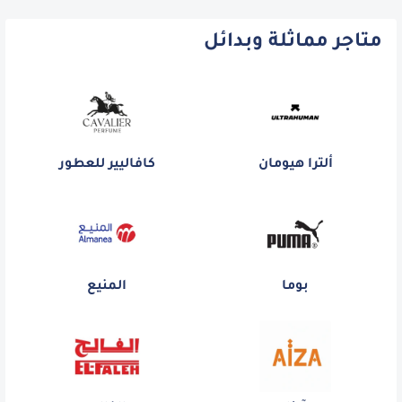
متاجر مماثلة وبدائل
ألترا هيومان
كافاليير للعطور
بوما
المنيع