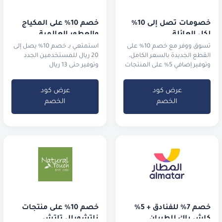
خصومات تصل إلى 10% 
خصم 10% على المكياج 
لكل العائلة
والعطور العالمية
تسوق ووفر مع خصم 10% على
استمتعي بـ خصم 10% يصل إلى
القطع الجديدة بالسعر الكامل،
20 ريال للمستخدمين الجدد
وتوفير إضافي 5% على المنتجات
وتوفير حتى 13 ريال
المخفضة في التنزيلات.
للمستخدمين الحاليين
عرض كود
عرض كود
الخصم
الخصم
خصم 7% للفنادق + 5% 
خصم 10% على منتجات 
كاش باك للطيران
ناتشورال تاتش