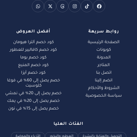
روابط سريعة
أفضل العروض
الصفحة الرئيسية
كود خصم ألترا هيومان
كوبونات
كود خصم كافاليير للعطور
المدونة
كود خصم بوما
المتاجر
كود خصم المنيع
اتصل بنا
كود خصم آيزا
انضم إلينا
خصم يصل إلى 60% في فوغا
كلوسيت
الشروط والأحكام
خصم يصل إلى 20% في نمشي
سياسة الخصوصية
خصم يصل إلى 20% في يمك
خصم يصل إلى 15% في نون
الفئات العليا
التجميل والعناية بالبشرة
العطور والبخور
الأزياء والموضة