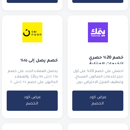
خصم 20% حصري 
خصم يصل إلى ١٥٪
للخدمات المنزلية
احصلي على خصم 20% على أول
يحصل العملاء الجدد على خصم
حجز لخدمات الصالون، المساج،
١٥٪ (حتى ٧٥ ريالاً). والعملاء
وتنظيف المنزل الاحترافي دون
الحاليون على خصم ١٠٪ (حتى ٢٠
مغادرة غرفتك.
ريالاً).
عرض كود
عرض كود
الخصم
الخصم