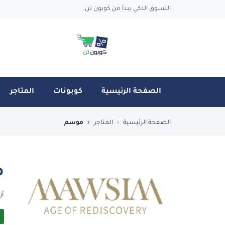
التسوق الذكي يبدأ من كوبون تن.
الصفحة الرئيسية
كوبونات
المتاجر
فضل العروض والكوبونات في موسم - CouponTen
الصفحة الرئيسية
المتاجر
موسم
م
أز