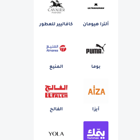
ألترا هيومان
كافاليير للعطور
بوما
المنيع
آيزا
الفالح