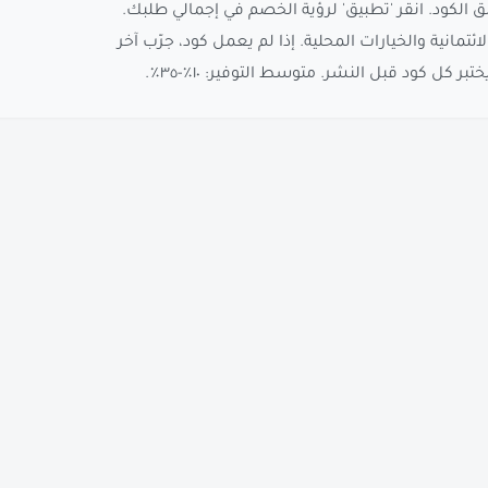
 الكود. انقر 'تطبيق' لرؤية الخصم في إجمالي طلبك.
نية والخيارات المحلية. إذا لم يعمل كود، جرّب آخر
ر كل كود قبل النشر. متوسط التوفير: ١٠٪-٣٥٪.