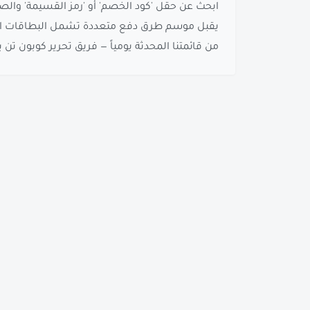
ابحث عن حقل 'كود الخصم' أو 'رمز القسيمة' والصق
يقبل موسم طرق دفع متعددة تشمل البطاقات الائتما
من قائمتنا المحدثة يومياً — فريق تحرير كوبون تن يختب