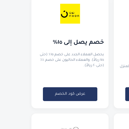
خصم يصل إلى ١٥٪
يحصل العملاء الجدد على خصم ١٥٪ (حتى
٧٥ ريالاً). والعملاء الحاليون على خصم ١٠٪
(حتى ٢٠ ريالاً).
لمنزل
عرض كود الخصم