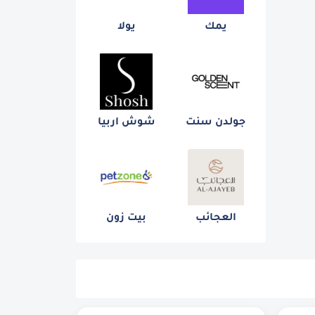
يمك
يولا
جولدن سنت
شوش اربيا
العجائب
بيت زون