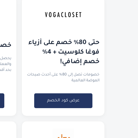
حتى 80% خصم على أزياء 
خصم 
فوغا كلوسيت + 4% 
خصم إضافي!
بحد أقصى ٥٠ ريا
خصومات تصل إلى 80% على أحدث صيحات
الموضة العالمية
عرض كود الخصم