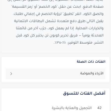
صفحة الدفع. ابحث عن حقل 'كود الخصم' أو 'رمز القسيمة'
والصق الكود. انقر 'تطبيق' لرؤية الخصم في إجمالي طلبك.
يقبل التالي طرق دفع متعددة تشمل البطاقات الائتمانية
والخيارات المحلية. إذا لم يعمل كود، جرّب آخر من قائمتنا
المحدثة يومياً — فريق تحرير كوبون تن يختبر كل كود قبل
النشر. متوسط التوفير: ١٠٪-٣٥٪.
الفئات ذات الصلة
الأزياء والموضة
أفضل الفئات للتسوق
42
التجميل والعناية بالبشرة