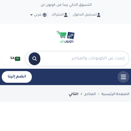
التسوق الذكي يبدأ من كوبون تن.
تسجيل الدخول
اشتراك
عربي
SA
انضم إلينا
فضل العروض والكوبونات في التالي - CouponTen
الصفحة الرئيسية
المتاجر
التالي