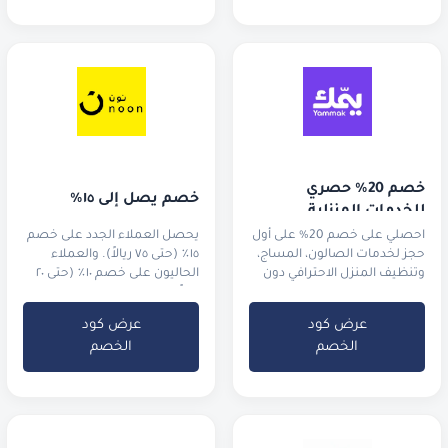
خصم 20% حصري 
خصم يصل إلى ١٥٪
للخدمات المنزلية
احصلي على خصم 20% على أول
يحصل العملاء الجدد على خصم
حجز لخدمات الصالون، المساج،
١٥٪ (حتى ٧٥ ريالاً). والعملاء
وتنظيف المنزل الاحترافي دون
الحاليون على خصم ١٠٪ (حتى ٢٠
مغادرة غرفتك.
ريالاً).
عرض كود
عرض كود
الخصم
الخصم