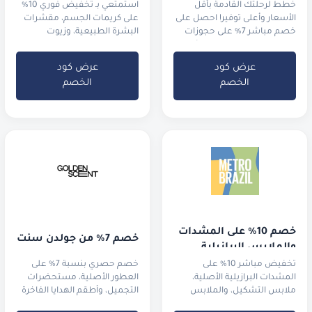
خطط لرحلتك القادمة بأقل
استمتعي بـ تخفيض فوري 10%
الأسعار وأعلى توفير! احصل على
على كريمات الجسم، مقشرات
خصم مباشر 7% على حجوزات
البشرة الطبيعية، وزيوت
الفنادق واستمتع بـ 5% كاش
الاسترخاء العطرية
باك
عرض كود
عرض كود
الخصم
الخصم
خصم 10% على المشدات 
خصم 7% من جولدن سنت
والملابس البرازيلية
تخفيض مباشر 10% على
خصم حصري بنسبة 7% على
المشدات البرازيلية الأصلية،
العطور الأصلية، مستحضرات
ملابس التشكيل، والملابس
التجميل، وأطقم الهدايا الفاخرة
الرياضية الفاخرة.