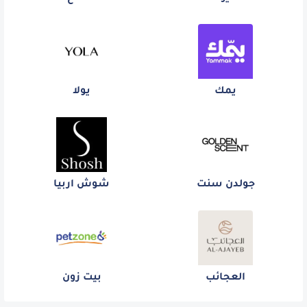
يمك
يولا
جولدن سنت
شوش اربيا
العجائب
بيت زون