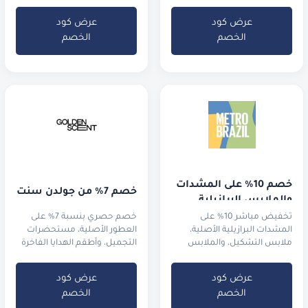
الفنادق واستمتع بـ 5% كاش
الاسترخاء العطرية
باك
عرض كود
عرض كود
الخصم
الخصم
خصم 10% على المشدات 
خصم 7% من جولدن سنت
والملابس البرازيلية
تخفيض مباشر 10% على
خصم حصري بنسبة 7% على
المشدات البرازيلية الأصلية،
العطور الأصلية، مستحضرات
ملابس التشكيل، والملابس
التجميل، وأطقم الهدايا الفاخرة
الرياضية الفاخرة.
عرض كود
عرض كود
الخصم
الخصم