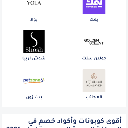
يمك
يولا
جولدن سنت
شوش اربيا
العجائب
بيت زون
أقوى كوبونات وأكواد خصم في