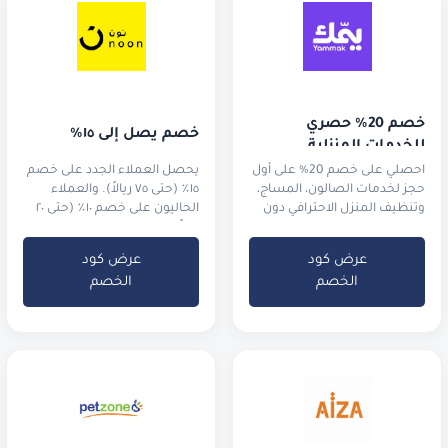
خصم 20% حصري 
خصم يصل إلى ١٥٪
للخدمات المنزلية
احصلي على خصم 20% على أول
يحصل العملاء الجدد على خصم
حجز لخدمات الصالون، المساج،
١٥٪ (حتى ٧٥ ريالاً). والعملاء
وتنظيف المنزل الاحترافي دون
الحاليون على خصم ١٠٪ (حتى ٢٠
مغادرة غرفتك.
ريالاً).
عرض كود
عرض كود
الخصم
الخصم