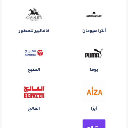
ألترا هيومان
كافاليير للعطور
بوما
المنيع
آيزا
الفالح