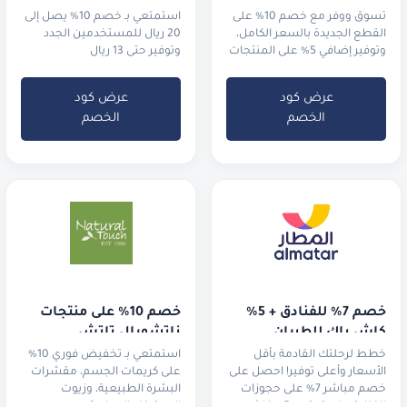
تسوق ووفر مع خصم 10% على
استمتعي بـ خصم 10% يصل إلى
القطع الجديدة بالسعر الكامل،
20 ريال للمستخدمين الجدد
وتوفير إضافي 5% على المنتجات
وتوفير حتى 13 ريال
المخفضة في التنزيلات.
للمستخدمين الحاليين
عرض كود
عرض كود
الخصم
الخصم
خصم 7% للفنادق + 5% 
خصم 10% على منتجات 
كاش باك للطيران
ناتشورال تاتش
خطط لرحلتك القادمة بأقل
استمتعي بـ تخفيض فوري 10%
الأسعار وأعلى توفير! احصل على
على كريمات الجسم، مقشرات
خصم مباشر 7% على حجوزات
البشرة الطبيعية، وزيوت