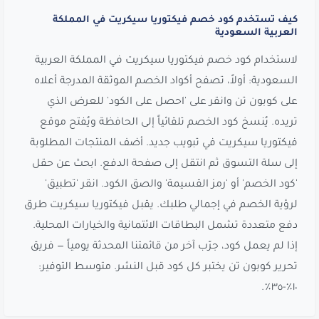
كيف تستخدم كود خصم فيكتوريا سيكريت في المملكة
العربية السعودية
لاستخدام كود خصم فيكتوريا سيكريت في المملكة العربية
السعودية: أولاً، تصفح أكواد الخصم الموثقة المدرجة أعلاه
على كوبون تن وانقر على 'احصل على الكود' للعرض الذي
تريده. يُنسخ كود الخصم تلقائياً إلى الحافظة ويُفتح موقع
فيكتوريا سيكريت في تبويب جديد. أضف المنتجات المطلوبة
إلى سلة التسوق ثم انتقل إلى صفحة الدفع. ابحث عن حقل
'كود الخصم' أو 'رمز القسيمة' والصق الكود. انقر 'تطبيق'
لرؤية الخصم في إجمالي طلبك. يقبل فيكتوريا سيكريت طرق
دفع متعددة تشمل البطاقات الائتمانية والخيارات المحلية.
إذا لم يعمل كود، جرّب آخر من قائمتنا المحدثة يومياً — فريق
تحرير كوبون تن يختبر كل كود قبل النشر. متوسط التوفير:
١٠٪-٣٥٪.