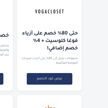
حتى 80% خصم على أزياء 
خصم 
فوغا كلوسيت + 4% 
خصم إضافي!
بحد أقصى ٥٠ ريا
خصومات تصل إلى 80% على أحدث صيحات
الموضة العالمية
عرض كود الخصم