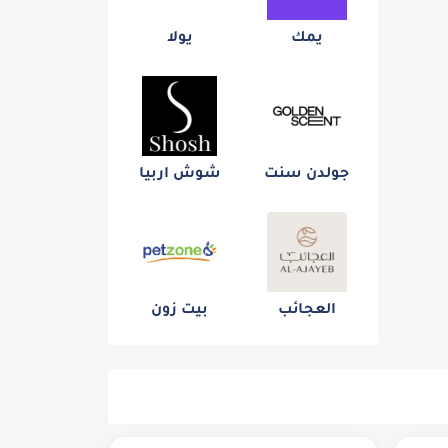
يمك
يولا
جولدن سنت
شوش اربيا
العجائب
بيت زون