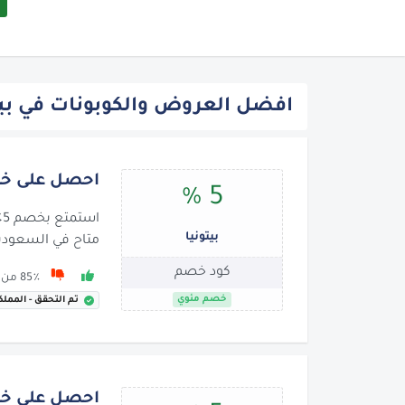
افضل العروض والكوبونات في بيت
احصل على خصم 5٪ على 
5 %
ا
بيتونيا
متاح في السعودي
كود خصم
85٪ من 99 يوصون بها
خصم مئوي
تم التحقق - المملك
احصل على خصم 3% من ب