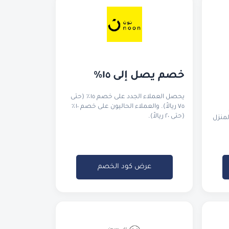
خصم يصل إلى ١٥٪
يحصل العملاء الجدد على خصم ١٥٪ (حتى
٧٥ ريالاً). والعملاء الحاليون على خصم ١٠٪
(حتى ٢٠ ريالاً).
لمنزل
عرض كود الخصم