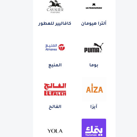
ألترا هيومان
كافاليير للعطور
بوما
المنيع
آيزا
الفالح