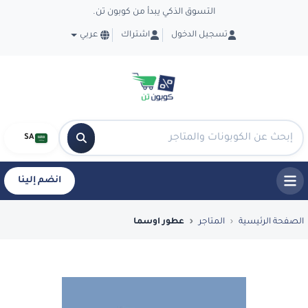
التسوق الذكي يبدأ من كوبون تن.
تسجيل الدخول
اشتراك
عربي
SA
انضم إلينا
فضل العروض والكوبونات في عطور اوسما - Ten
الصفحة الرئيسية
المتاجر
عطور اوسما