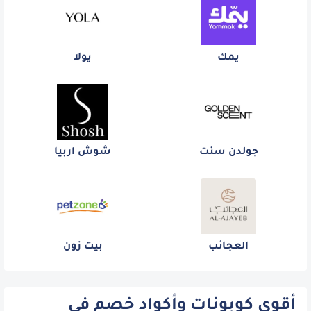
يمك
يولا
جولدن سنت
شوش اربيا
العجائب
بيت زون
أقوى كوبونات وأكواد خصم في