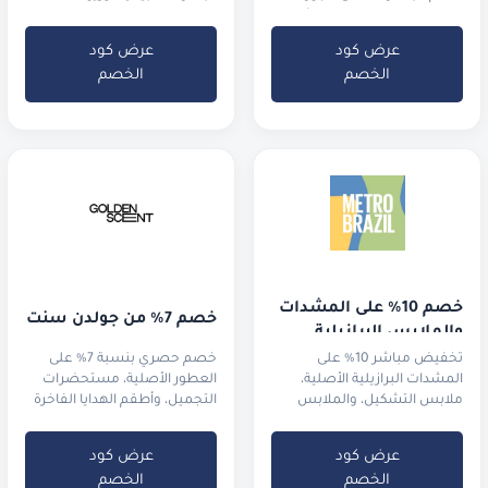
الفنادق واستمتع بـ 5% كاش
الاسترخاء العطرية
باك
عرض كود
عرض كود
الخصم
الخصم
خصم 10% على المشدات 
خصم 7% من جولدن سنت
والملابس البرازيلية
تخفيض مباشر 10% على
خصم حصري بنسبة 7% على
المشدات البرازيلية الأصلية،
العطور الأصلية، مستحضرات
ملابس التشكيل، والملابس
التجميل، وأطقم الهدايا الفاخرة
الرياضية الفاخرة.
عرض كود
عرض كود
الخصم
الخصم