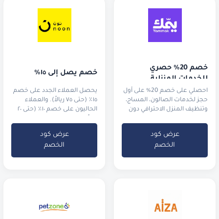
خصم 20% حصري 
خصم يصل إلى ١٥٪
للخدمات المنزلية
احصلي على خصم 20% على أول
يحصل العملاء الجدد على خصم
حجز لخدمات الصالون، المساج،
١٥٪ (حتى ٧٥ ريالاً). والعملاء
وتنظيف المنزل الاحترافي دون
الحاليون على خصم ١٠٪ (حتى ٢٠
مغادرة غرفتك.
ريالاً).
عرض كود
عرض كود
الخصم
الخصم