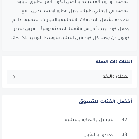
الخصم' أو 'رمز القسيمة' والصق الكود. انقر 'تطبيق' لرؤية
الخصم في إجمالي طلبك. يقبل عطور اوسما طرق دفع
متعددة تشمل البطاقات الائتمانية والخيارات المحلية. إذا لم
يعمل كود، جرّب آخر من قائمتنا المحدثة يومياً — فريق تحرير
كوبون تن يختبر كل كود قبل النشر. متوسط التوفير: ١٠٪-٣٥٪.
الفئات ذات الصلة
العطور والبخور
أفضل الفئات للتسوق
42
التجميل والعناية بالبشرة
38
العطور والبخور