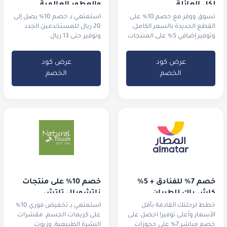
لكل العائلة
والعطور العالمية
تسوق ووفر مع خصم 10% على
استمتعي بـ خصم 10% يصل إلى
القطع الجديدة بالسعر الكامل،
20 ريال للمستخدمين الجدد
وتوفير إضافي 5% على المنتجات
وتوفير حتى 13 ريال
المخفضة في التنزيلات.
للمستخدمين الحاليين
عرض كود
عرض كود
الخصم
الخصم
خصم 7% للفنادق + 5% 
خصم 10% على منتجات 
كاش باك للطيران
ناتشورال تاتش
خطط لرحلتك القادمة بأقل
استمتعي بـ تخفيض فوري 10%
الأسعار وأعلى توفير! احصل على
على كريمات الجسم، مقشرات
خصم مباشر 7% على حجوزات
البشرة الطبيعية، وزيوت