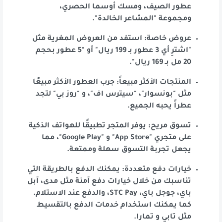
عطور الصيف، ومسك أوسما الحصري،
ومجموعة "المشاعر الخالدة".
عروض خاصة: استفد من العروض المغرية مثل
"اشترِ أي 3 عطور بـ 199 ريال" أو "5 عطور بحجم
20 مل بـ 169 ريال".
المنتجات الأكثر مبيعاً: جرب العطور الأكثر مبيعًا
مثل "بونسوار"، "سيترس اف"، و "روز بي" لتجد
عطراً يحبه الجميع.
تسوق مريح: يوفر المتجر تطبيقًا للهواتف الذكية
على متجري "App Store" و "Google Play"، مما
يجعل تجربة التسوق سهلة وممتعة.
خيارات دفع متعددة: يمكنك الدفع بالطريقة التي
تناسبك من خلال خيارات دفع آمنة مثل مدى، آبل
باي، جوجل باي، STC Pay، والدفع عند الاستلام.
كما يمكنك استخدام خدمات الدفع بالتقسيط
مثل تابي و تمارا.