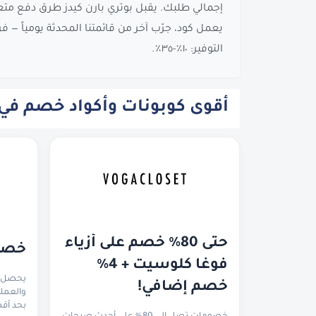
إجمالي طلبك. يقبل بوتري بارن كيدز طرق دفع متعدد
يعمل كود، جرّب آخر من قائمتنا المحدثة يومياً — 
التوفير: ١٠٪-٣٥٪.
أقوى كوبونات وأكواد خصم في الإ
حتى 80% خصم على أزياء 
خصم 
فوغا كلوسيت + 4% 
خصم إضافي!
بحد أقصى ٥٠ درهم