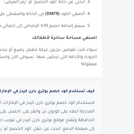
ابحثي عن خانة "كود الخصم" أو "رمز العرض".
ألصقي الكود
(DM79)
في الخانة واضغطي على 
سيتم إضافة خصم 10% الإضافي إلى إجمالي طلبك.
اصنعي مساحة ساحرة لأطفالك
سواء كنتِ تقومين بتزيين غرفة لطفل رضيع أو بتجديد
الجودة والأناقة التي تبحثين عنها. تسوقي الآن واس
معقولة!
كيف تستخدم كود خصم بوتري بارن كيدز في الإمارا
لاستخدام كود خصم بوتري بارن كيدز في الإمارات ال
المدرجة أعلاه على كوبون تن وانقر على 'احصل على ا
الحافظة ويُفتح موقع بوتري بارن كيدز في تبويب ج
إلى صفحة الدفع. ابحث عن حقل 'كود الخصم' أو 'رم