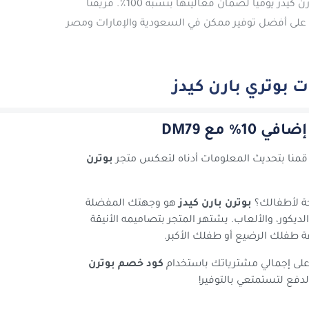
نحن نقوم بفحص وتحديث جميع كوبونات بوتري بارن كيدز يومياً لضمان فعاليتها بنسبة 100٪. فريقنا
ى أفضل توفير ممكن في السعودية والإمارات ومصر
بوتري بارن كيدز
 مع DM79
 قمنا بتحديث المعلومات أدناه لتعكس متجر
بوترن
ة لأطفالك؟
بوترن بارن كيدز
هو وجهتك المفضلة
ديكور، والألعاب. يشتهر المتجر بتصاميمه الأنيقة
رفة طفلك الرضيع أو طفلك الأكبر.
كود خصم بوترن
لدفع لتستمتعي بالتوفير!