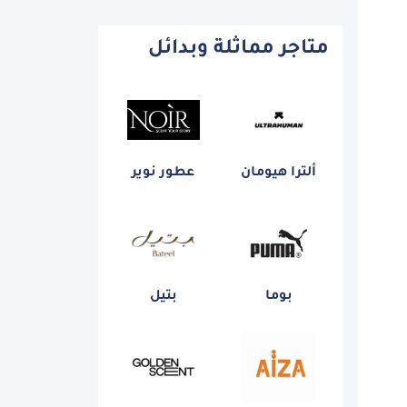
متاجر مماثلة وبدائل
ألترا هيومان
عطور نوير
بوما
بتيل