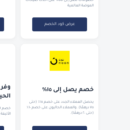
خصومات تصل إلى 80% على أحدث صيحات
الموضة العالمية
عرض كود الخصم
خصم يصل إلى ١٥٪
الحي
يحصل العملاء الجدد على خصم ١٥٪ (حتى
٧٥ درهمًا). والعملاء الحاليون على خصم ١٠٪
(حتى ٢٠ درهمًا).
الأليفة