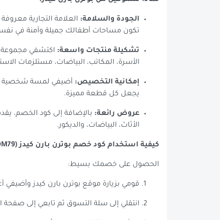
لماذا تتسوقين من بوترن بارن كيدز؟
الجودة والسلامة:
العلامة التجارية معروفة 
تكون مساحات أطفالك جميلة وآمنة في نفس
تشكيلة منتجات واسعة:
اكتشفي مجموعة كب
الأسرة، المكاتب، البياضات، مستلزمات الاستح
إمكانية التخصيص:
أضيفي لمسة شخصية على
يجعل كل قطعة مميزة.
عروض رائعة:
الأثاث، البياضات، والديكور.
كيفية استخدام كود خصم بوترن بارن كيدز (DM79)
الحصول على خصمك بسيط:
قومي بزيارة موقع بوترن بارن كيدز وأضيفي 
انتقلي إلى سلة التسوق ثم تابعي إلى صفحة ا