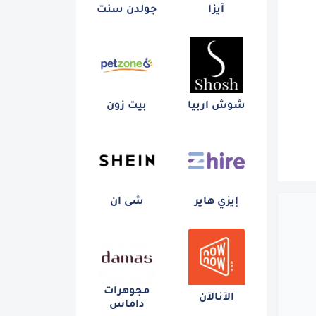
آيزا
جولدن سنت
شوش اربيا
بيت زون
إيزي هاير
شى ان
مجوهرات
الآنالآن
داماس