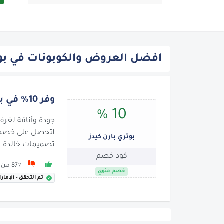
افضل العروض والكوبونات في بوت
وفر 10% في بوتري بارن كيدز!
10 %
جودة وأناقة لغرف
بوتري بارن كيدز
تصميمات خالدة و
كود خصم
87٪ من 122 يوصون بها
خصم مئوي
تم التحقق - الإمار