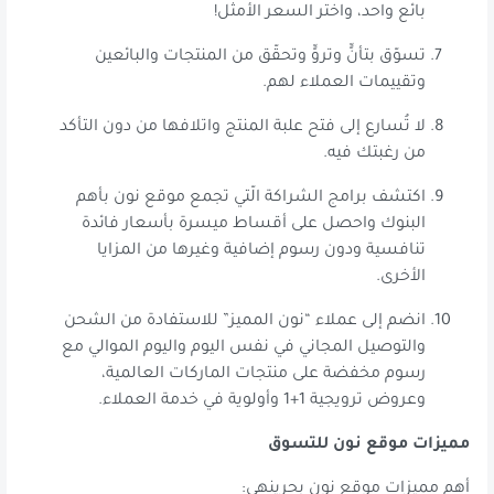
بائع واحد، واختر السعر الأمثل!
تسوّق بتأنٍّ وتروٍّ وتحقّق من المنتجات والبائعين
وتقييمات العملاء لهم.
لا تُسارع إلى فتح علبة المنتج واتلافها من دون التأكد
من رغبتك فيه.
اكتشف برامج الشراكة الّتي تجمع موقع نون بأهم
البنوك واحصل على أقساط ميسرة بأسعار فائدة
تنافسية ودون رسوم إضافية وغيرها من المزايا
الأخرى.
انضم إلى عملاء “نون المميز” للاستفادة من الشحن
والتوصيل المجاني في نفس اليوم واليوم الموالي مع
رسوم مخفضة على منتجات الماركات العالمية،
وعروض ترويجية 1+1 وأولوية في خدمة العملاء.
مميزات موقع نون للتسوق
أهم مميزات موقع نون بحرينهي: