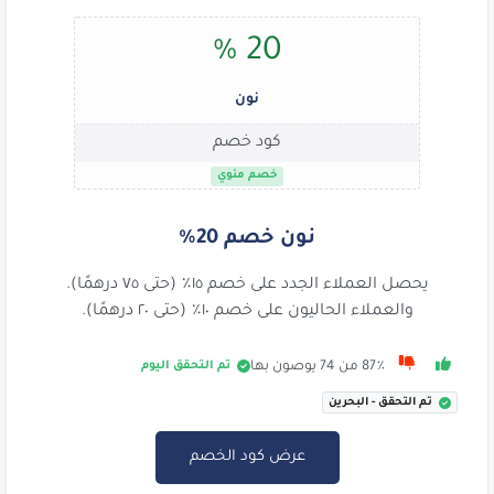
20 %
نون
كود خصم
خصم مئوي
نون خصم 20%
يحصل العملاء الجدد على خصم ١٥٪ (حتى ٧٥ درهمًا).
والعملاء الحاليون على خصم ١٠٪ (حتى ٢٠ درهمًا).
تم التحقق اليوم
87٪ من 74 يوصون بها
تم التحقق - البحرين
عرض كود الخصم