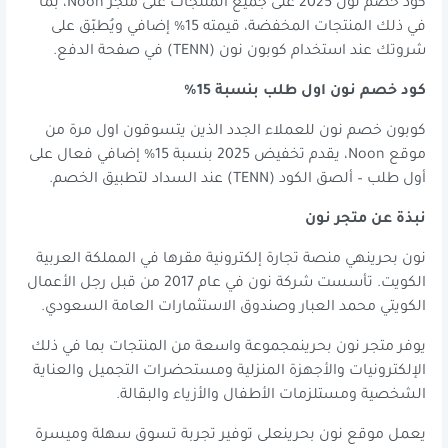
كود خصم نون 2025 على جميع المنتجات على متجر Noon، بما
في ذلك المنتجات المخفضة، قيمته 15% إضافي ويُطبّق على
شروتك عند استخدام كوبون نون (TENN) في صفحة الدفع.
كود خصم نون اول طلب بنسبة 15%
كوبون خصم نون للعملاء الجدد الذين يتسوقون اول مرة من
موقع Noon، يقدم تخفيض 2025 بنسبة 15% إضافي فعال على
أول طلب – ألصق الكود (TENN) عند السداد لتطبيق الخصم.
نبذة عن متجر نون
نون بحرينهي منصة تجارة إلكترونية مقرها في المملكة العربية
الكويت. تأسست شركة نون في عام 2017 من قبل رجل الأعمال
الكويتي محمد العبار وصندوق الاستثمارات العامة السعودي.
يوفر متجر نون بحرينمجموعة واسعة من المنتجات بما في ذلك
الإلكترونيات والأجهزة المنزلية ومستحضرات التجميل والعناية
الشخصية ومستلزمات الأطفال والأزياء والبقالة.
يعمل موقع نون بحرينعلى توفير تجربة تسوق سهلة وميسرة