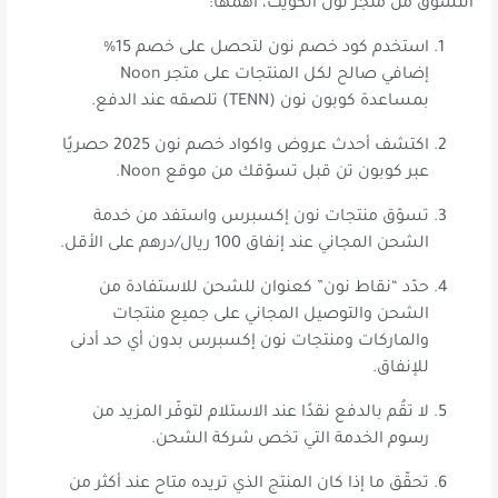
التسوق من متجر نون الكويت، أهمها:
استخدم كود خصم نون لتحصل على خصم 15%
إضافي صالح لكل المنتجات على متجر Noon
بمساعدة كوبون نون (TENN) تلصقه عند الدفع.
اكتشف أحدث عروض واكواد خصم نون 2025 حصريًا
عبر كوبون تن قبل تسوّقك من موقع Noon.
تسوّق منتجات نون إكسبرس واستفد من خدمة
الشحن المجاني عند إنفاق 100 ريال/درهم على الأقل.
حدّد “نقاط نون” كعنوان للشحن للاستفادة من
الشحن والتوصيل المجاني على جميع منتجات
والماركات ومنتجات نون إكسبرس بدون أي حد أدنى
للإنفاق.
لا تقُم بالدفع نقدًا عند الاستلام لتوفّر المزيد من
رسوم الخدمة التي تخص شركة الشحن.
تحقّق ما إذا كان المنتج الذي تريده متاح عند أكثر من