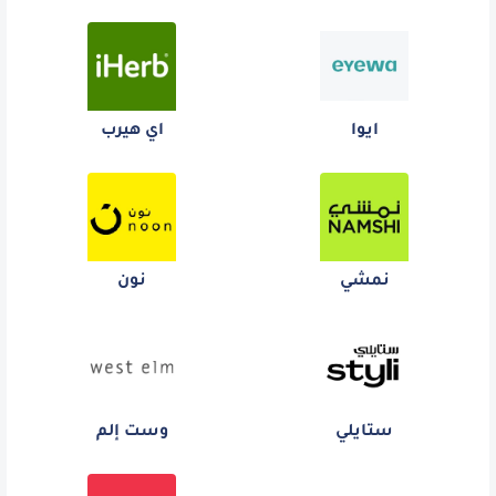
ايوا
اي هيرب
نمشي
نون
ستايلي
وست إلم