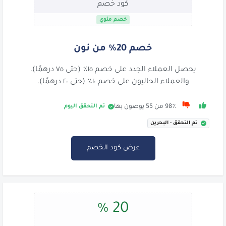
كود خصم
خصم مئوي
خصم 20% من نون
يحصل العملاء الجدد على خصم ١٥٪ (حتى ٧٥ درهمًا).
والعملاء الحاليون على خصم ١٠٪ (حتى ٢٠ درهمًا).
تم التحقق اليوم
98٪ من 55 يوصون بها
تم التحقق - البحرين
عرض كود الخصم
20 %