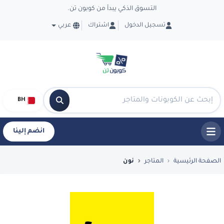
التسوق الذكي يبدأ من كوبون تن.
تسجيل الدخول
اشتراك
عربي
BH
انضم إلينا
فضل العروض والكوبونات في نون - CouponTen
الصفحة الرئيسية
المتاجر
نون