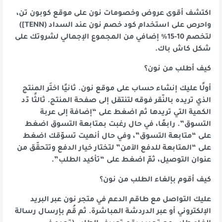
اكتشف أقوى عروض وخصومات نون على موقع كوبون تن،
واحرص على استخدام كود خصم نون عند السداد (TENN])
لتخصم 10-15% إضافي من المجموع الإجمالي لشروتك على
شكل كاش باك.
كيف أطلب من نون؟
أولًا عليك إنشاء حساب على موقع نون. ثانيًا اختَر المنتج
الذي تريده بالنّقر فوقه لتنتقل إلى صفحة المنتج. ثالثًا دّد
الكمية التي تريدها ثم اضغط على “إضافة إلى عربة
التسوق”. رابعًا، في حال رغبت بمتابعة التسوق اضغط
على “متابعة التسوق”، وفي حال أنهيت تسوّقك اضغط
على “المتابعة للدفع الآمن” لتختار خيار الدفع وتتحقّق من
عنوان التوصيل، ثمّ اضغط على “تأكيد الطلب”.
كيف أقوم بإلغاء الطلب من نون؟
عليك التواصل مع طاقم الدعم في متجر نون عبر البريد
الإلكتروني أو عبر الدردشة المباشرة. ثم قُم بإرسال رسالة