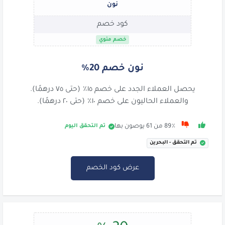
نون
كود خصم
خصم مئوي
نون خصم 20%
يحصل العملاء الجدد على خصم ١٥٪ (حتى ٧٥ درهمًا).
والعملاء الحاليون على خصم ١٠٪ (حتى ٢٠ درهمًا).
تم التحقق اليوم
89٪ من 61 يوصون بها
تم التحقق - البحرين
عرض كود الخصم