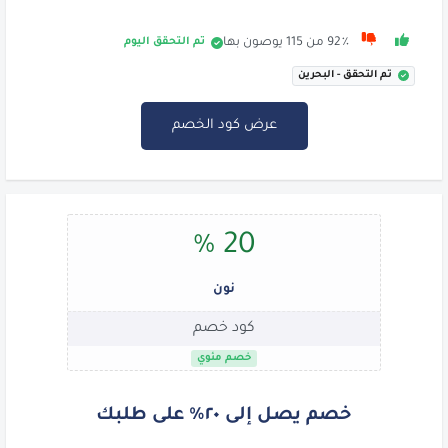
تم التحقق اليوم
92٪ من 115 يوصون بها
تم التحقق - البحرين
عرض كود الخصم
20 %
نون
كود خصم
خصم مئوي
خصم يصل إلى ٢٠٪ على طلبك