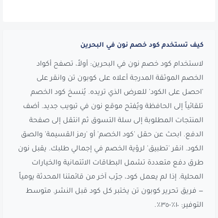
كيف تستخدم كود خصم نون في البحرين
لاستخدام كود خصم نون في البحرين: أولاً، تصفح أكواد
الخصم الموثقة المدرجة أعلاه على كوبون تن وانقر على
'احصل على الكود' للعرض الذي تريده. يُنسخ كود الخصم
تلقائياً إلى الحافظة ويُفتح موقع نون في تبويب جديد. أضف
المنتجات المطلوبة إلى سلة التسوق ثم انتقل إلى صفحة
الدفع. ابحث عن حقل 'كود الخصم' أو 'رمز القسيمة' والصق
الكود. انقر 'تطبيق' لرؤية الخصم في إجمالي طلبك. يقبل نون
طرق دفع متعددة تشمل البطاقات الائتمانية والخيارات
المحلية. إذا لم يعمل كود، جرّب آخر من قائمتنا المحدثة يومياً
— فريق تحرير كوبون تن يختبر كل كود قبل النشر. متوسط
التوفير: ١٠٪-٣٥٪.