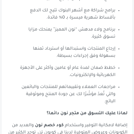
برامج شراكة مع أشهر البنوك تتيح لك الدفع
بأقساط شهرية ميسرة بـ 0% فائدة.
برنامج ولاء مدهش “نون المميز” يمنحك مزايا
تسوق كثيرة.
إرجاع المنتجات واستبدالها أو استرداد ثمنها
بسهولة وفق إجراءات بسيطة.
خطط ضمان لمدة عام أو عامين وأكثر على الأجهزة
الكهربائية والإلكترونيات.
مراجعات العملاء وتقييماتهم للمنتجات والبائعين
والتي تُعدّ مؤشّرًا لك عن جودة المنتج وموثوقية
البائع.
لماذا عليك التسوق من متجر نون دائما؟
إضافة لامكانية التوفير واستخدام
كود خصم نون
والعديد من
الكوبونات وعروض المتوفرة لدينا في كوبون تن، توجد الكثير من