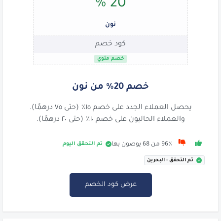
20 %
نون
كود خصم
خصم مئوي
خصم 20% من نون
يحصل العملاء الجدد على خصم ١٥٪ (حتى ٧٥ درهمًا).
والعملاء الحاليون على خصم ١٠٪ (حتى ٢٠ درهمًا).
تم التحقق اليوم
96٪ من 68 يوصون بها
تم التحقق - البحرين
عرض كود الخصم