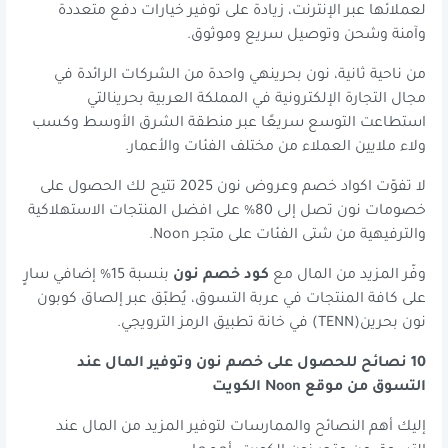
لعملائها عبر الإنترنت، زيادة على توفير خيارات دفع متعددة
وآمنة وشحن وتوصيل سريع وموثوق.
من ناحية ثانية، نون بحرينهي واحدة من الشركات الرائدة في
مجال التجارة الإلكترونية في المملكة العربية بحرينالتي
استطاعت التوسع سريعًا عبر منطقة الشرق الأوسط وكسب
ولاء ملايين العملاء من مختلف الفئات والأعمار.
لا تفوّت اكواد خصم وعروض نون 2025 تتيح لك الحصول على
خصومات نون تصل إلى 80% على افضل المنتجات الاستهلاكية
والترفيهية من شتى الفئات على متجر Noon.
وفّر المزيد من المال مع
كود خصم نون
بنسبة 15% إضافي سارٍ
على كافة المنتجات في عربة التسوق، يُطبّق عبر إلصاق كوبون
نون بحرين(TENN) في خانة تطبيق الرمز الترويجي.
10 نصائح للحصول على خصم نون وتوفير المال عند
التسوق من موقع Noon الكويت
إليك أهم النصائح والممارسات لتوفير المزيد من المال عند