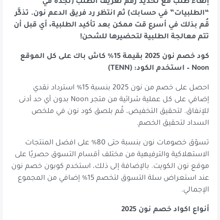
إلغاء طلب مع تحديد رقم تعريف الطلب (تجده في
“الطلبيات” في حسابك) ثم انتظر رد فريق الدعم نون. تذكَّر
قُم بذلك في أسرع قت ممكن بعد تأكيد الطلبية، أي قبل أن
تتم معالجة الطلبية لتحضيرها للشحن!
كود خصم نون 2025 بقيمة 15% كاش باك على كل الموقع
Noon – استخدم الكود: (TENN)
احصل على خصم من نون 2025 بنسبة 15% استرداد نقدي
إضافي على كل عملية شرائية من متجر Noon بدون أي حد أدنى
للإنفاق. لتحقيق التخفيض، قُم بلصق كود نون في ملخص
السداد لتحقيق الخصم.
تسوّق خصومات نون بنسبة حتى 80% على افضل المنتجات
الاستهلاكية والترفيهية من مختلف أقسام التسوق حصريًا على
موقع نون الكويت. بالإضافة إلى ذلك، استخدم كوبون خصم نون
عند استعراض سلة التسوق لتخصم 15% إضافي من المجموع
الإجمالي.
أنواع اكواد خصم نون 2025