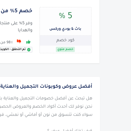
خصم 5% من باث اند بودي وركس
5 %
وفر 5% على من
باث & بودي وركس
والهدايا
كود خصم
98٪ من 88 يوصون بها
خصم مئوي
تم التحقق - الكويت
أفضل عروض وكوبونات التجميل والعناية بال
نحن نوفر لك أحدث أكواد الخصم والعروض الحصرية 