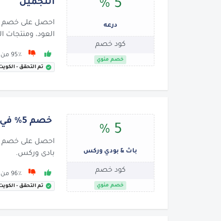
5 %
التجميل
درعه
العود، ومنتجات ا
كود خصم
95٪ من 79 يوصون بها
خصم مئوي
تم التحقق - الكويت
خصم 5% في باث & بودي ووركس!
5 %
باث & بودي وركس
بادى وركس.
كود خصم
96٪ من 101 يوصون بها
خصم مئوي
تم التحقق - الكويت