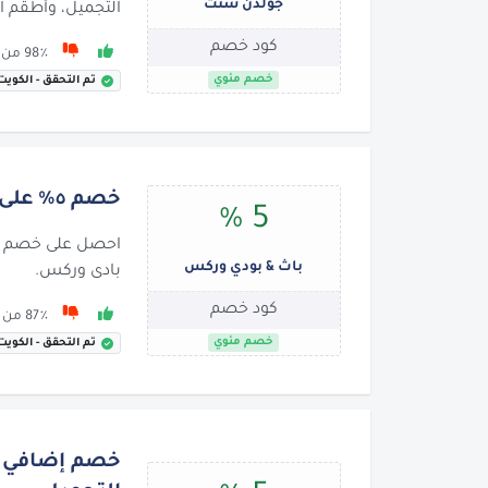
جولدن سنت
التجميل، وأطقم ال
كود خصم
98٪ من 103 يوصون بها
خصم مئوي
تم التحقق - الكويت
خصم ٥٪ على كل شيء
5 %
باث & بودي وركس
بادى وركس.
كود خصم
87٪ من 146 يوصون بها
خصم مئوي
تم التحقق - الكويت