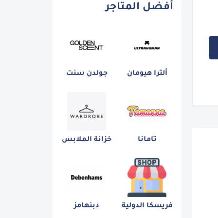
أفضل المتاجر
ألترا هيومان
جولدن سنت
تامانا
خزانة الملابس
فريسكا الدولية
دبنهامز