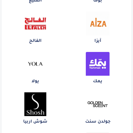
بوما
المنيع
آيزا
الفالح
يمك
يولا
جولدن سنت
شوش اربيا