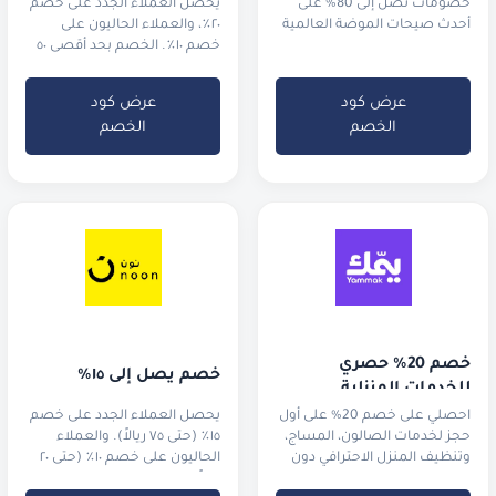
خصم إضافي!
خصومات تصل إلى 80% على
يحصل العملاء الجدد على خصم
أحدث صيحات الموضة العالمية
٢٠٪، والعملاء الحاليون على
خصم ١٠٪. الخصم بحد أقصى ٥٠
ريال سعودي.
عرض كود
عرض كود
الخصم
الخصم
خصم 20% حصري 
خصم يصل إلى ١٥٪
للخدمات المنزلية
احصلي على خصم 20% على أول
يحصل العملاء الجدد على خصم
حجز لخدمات الصالون، المساج،
١٥٪ (حتى ٧٥ ريالاً). والعملاء
وتنظيف المنزل الاحترافي دون
الحاليون على خصم ١٠٪ (حتى ٢٠
مغادرة غرفتك.
ريالاً).