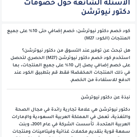
الأسئلة الشائعة حول خصومات
دكتور نيوترشن
كود خصم دكتور نيوترشن: خصم إضافي حتى 10% على جميع
المنتجات (الكود: M27)
هل تبحث عن توفير عند التسوق من دكتور نيوترشن؟
استخدم كود خصم دكتور نيوترشن (M27) الحصري لتحصل
على خصم إضافي يصل إلى 10% على جميع المنتجات، بما
في ذلك المنتجات المخفضة! فقط قم بتطبيق الكود عند
الدفع للاستفادة من الخصم.
نبذة عن دكتور نيوترشن
دكتور نيوترشن هي علامة تجارية رائدة في مجال الصحة
والتغذية، تعمل في المملكة العربية السعودية والإمارات
العربية المتحدة. تأسست الشركة في عام 2001، وبنت
سمعة قوية بتقديم مكملات غذائية وفيتامينات ومنتجات