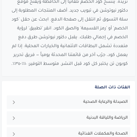
تريده. يُنسخ كود الخصم تلقائياً إلى الحافظة ويُفتح موقع
دكتور نيوترشن في تبويب جديد. أضف المنتجات المطلوبة إلى
سلة التسوق ثم انتقل إلى صفحة الدفع. ابحث عن حقل 'كود
الخصم' أو 'رمز القسيمة' والصق الكود. انقر 'تطبيق' لرؤية
الخصم في إجمالي طلبك. يقبل دكتور نيوترشن طرق دفع
متعددة تشمل البطاقات الائتمانية والخيارات المحلية. إذا لم
يعمل كود، جرّب آخر من قائمتنا المحدثة يومياً — فريق تحرير
كوبون تن يختبر كل كود قبل النشر. متوسط التوفير: ١٠٪-٣٥٪.
الفئات ذات الصلة
الصيدلة والرعاية الصحية
الرياضة واللياقة البدنية
الصحة والمكملات الغذائية