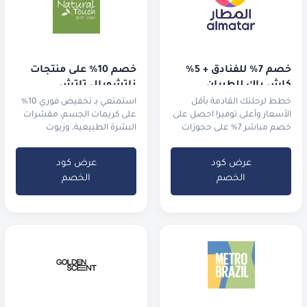
خصم 7% للفنادق + 5% 
خصم 10% على منتجات 
كاش باك للطيران
ناتشورال تاتش
خطط لرحلتك القادمة بأقل
استمتعي بـ تخفيض فوري 10%
الأسعار وأعلى توفير! احصل على
على كريمات الجسم، مقشرات
خصم مباشر 7% على حجوزات
البشرة الطبيعية، وزيوت
الفنادق واستمتع بـ 5% كاش
الاسترخاء العطرية
باك
عرض كود
عرض كود
الخصم
الخصم