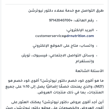
طرق التواصل مع خدمة عملاء دكتور نيوترشن
رقم الهاتف: +97142040700
البريد الإلكتروني:
customerservice@
drnutrition.com
واتساب: متاح على الموقع الإلكتروني
وسائل التواصل الاجتماعي: فيسبوك، تويتر،
وإنستغرام
الأسئلة الشائعة
ما هو أقوى كود خصم دكتور نيوترشن؟ أقوى كود خصم هو
(M27)، والذي يمنحك خصمًا إضافيًا يصل إلى 10% على جميع
المنتجات، بما في ذلك منتجات العروض.
أين أجد أقوى عروض دكتور نيوترشن؟ يمكنك العثور على
أقوى العروض والخصومات على موقع دكتور نيوترشن، حيث