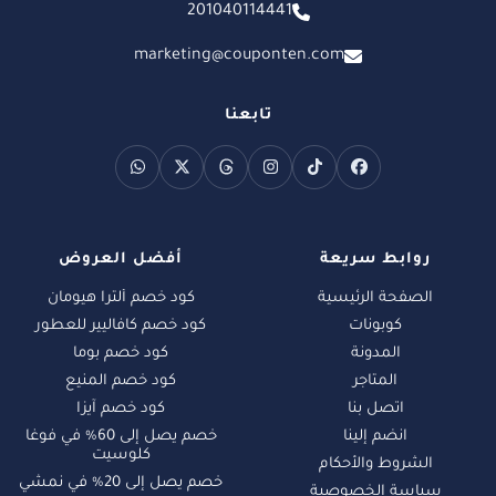
201040114441
marketing@couponten.com
تابعنا
روابط سريعة
أفضل العروض
الصفحة الرئيسية
كود خصم ألترا هيومان
كوبونات
كود خصم كافاليير للعطور
المدونة
كود خصم بوما
المتاجر
كود خصم المنيع
اتصل بنا
كود خصم آيزا
انضم إلينا
خصم يصل إلى 60% في فوغا
كلوسيت
الشروط والأحكام
خصم يصل إلى 20% في نمشي
سياسة الخصوصية