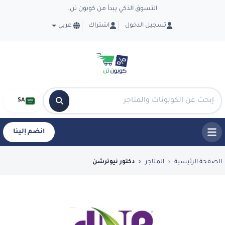
التسوق الذكي يبدأ من كوبون تن.
تسجيل الدخول
اشتراك
عربي
SA
انضم إلينا
فضل العروض والكوبونات في دكتور نيوترشن - n
الصفحة الرئيسية
المتاجر
دكتور نيوترشن