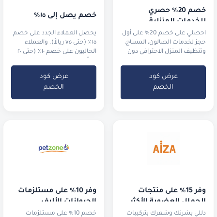
خصم 20% حصري 
خصم يصل إلى ١٥٪
للخدمات المنزلية
احصلي على خصم 20% على أول
يحصل العملاء الجدد على خصم
حجز لخدمات الصالون، المساج،
١٥٪ (حتى ٧٥ ريالاً). والعملاء
وتنظيف المنزل الاحترافي دون
الحاليون على خصم ١٠٪ (حتى ٢٠
مغادرة غرفتك.
ريالاً).
عرض كود
عرض كود
الخصم
الخصم
وفر 15% على منتجات 
وفر 10% على مستلزمات 
الجمال العضوية الأكثر 
الحيوانات الأليف
طلباً
دللي بشرتك وشعرك بتركيبات
خصم 10% على مستلزمات