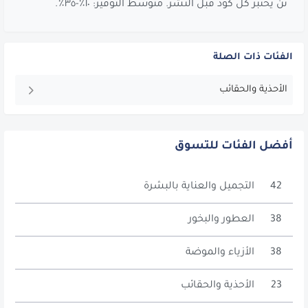
تن يختبر كل كود قبل النشر. متوسط التوفير: ١٠٪-٣٥٪.
الفئات ذات الصلة
الأحذية والحقائب
أفضل الفئات للتسوق
42
التجميل والعناية بالبشرة
38
العطور والبخور
38
الأزياء والموضة
23
الأحذية والحقائب