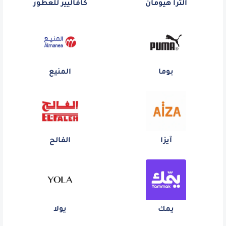
ألترا هيومان
كافاليير للعطور
بوما
المنيع
آيزا
الفالح
يمك
يولا