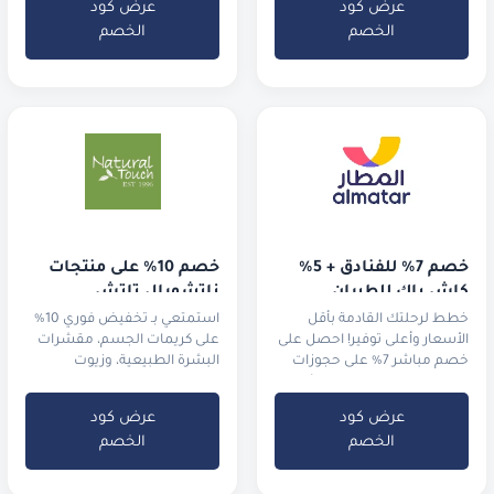
عرض كود
عرض كود
الخصم
الخصم
خصم 7% للفنادق + 5% 
خصم 10% على منتجات 
كاش باك للطيران
ناتشورال تاتش
خطط لرحلتك القادمة بأقل
استمتعي بـ تخفيض فوري 10%
الأسعار وأعلى توفير! احصل على
على كريمات الجسم، مقشرات
خصم مباشر 7% على حجوزات
البشرة الطبيعية، وزيوت
الفنادق واستمتع بـ 5% كاش
الاسترخاء العطرية
باك
عرض كود
عرض كود
الخصم
الخصم