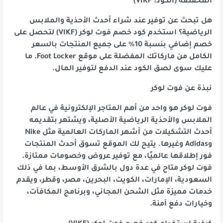
المخفضة (الكود: VIKF)
هل تبحث عن توفير عند شراء أحدث الأحذية والملابس
الرياضية؟ استخدم كود خصم فوت لوكر (VIKF) لتحصل على
خصم إضافي بنسبة 10% على جميع المنتجات بالسعر
الكامل من ماركاتك المفضلة على موقع Foot Locker. ما
عليك سوى لصق الكود عند الدفع لتوفير المال.
نبذة عن فوت لوكر
فوت لوكر هو واحد من أهم المتاجر الإلكترونية في عالم
الملابس والأحذية الرياضية الأصلية، ويشتهر بتقديمه
أحدث التشكيلات من أشهر الماركات العالمية مثل Nike
وAdidas وغيرها. يتيح لك الموقع تسوق أحدث المنتجات
فور إطلاقها عالميًا، مع توفير عروض وخصومات ممتازة.
فوت لوكر متاح في عدة دول بالشرق الأوسط، بما في ذلك
السعودية، الإمارات، الكويت، البحرين، مصر، وقطر، ويقدم
خدمات مميزة مثل الشحن المجاني، وبرنامج المكافآت،
وخيارات دفع آمنة.