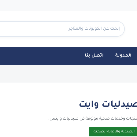
المدونة
اتصل بنا
CouponTe
يدليات وايت
تجات وخدمات صحية موثوقة في صيدليات وايتس.
الصيدلة والرعاية الصحية