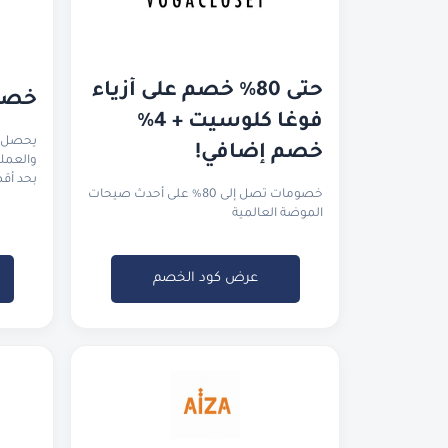
حتى 80% خصم على أزياء 
خصم 
فوغا كلوسيت + 4% 
خصم إضافي!
بحد أقصى ٥٠ ريا
خصومات تصل إلى 80% على أحدث صيحات
الموضة العالمية
عرض كود الخصم