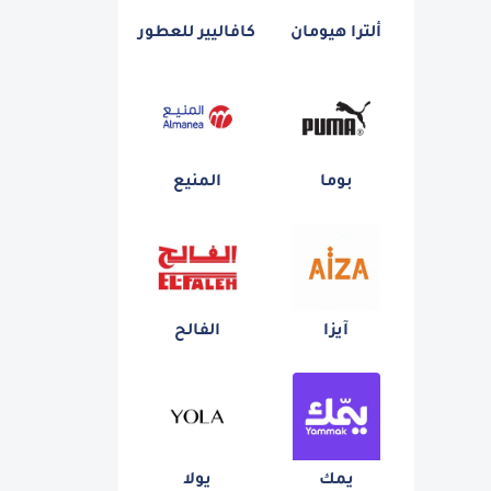
ألترا هيومان
كافاليير للعطور
بوما
المنيع
آيزا
الفالح
يمك
يولا