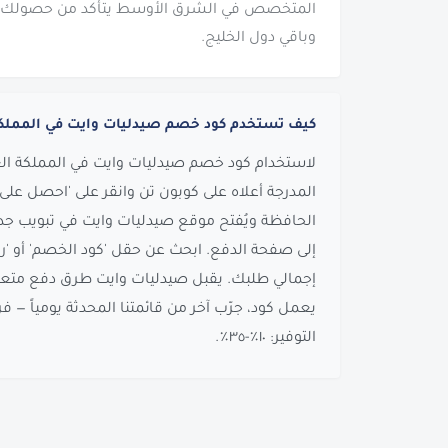
المتخصص في الشرق الأوسط يتأكد من حصولك عل
وباقي دول الخليج.
كيف تستخدم كود خصم صيدليات وايت في المملكة
لاستخدام كود خصم صيدليات وايت في المملكة العر
المدرجة أعلاه على كوبون تن وانقر على 'احصل على ا
الحافظة ويُفتح موقع صيدليات وايت في تبويب جدي
إلى صفحة الدفع. ابحث عن حقل 'كود الخصم' أو 'رم
إجمالي طلبك. يقبل صيدليات وايت طرق دفع متعددة 
يعمل كود، جرّب آخر من قائمتنا المحدثة يومياً — 
التوفير: ١٠٪-٣٥٪.