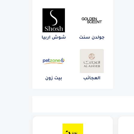
جولدن سنت
شوش اربيا
العجائب
بيت زون