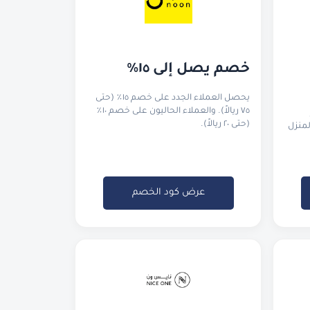
خصم يصل إلى ١٥٪
يحصل العملاء الجدد على خصم ١٥٪ (حتى
٧٥ ريالاً). والعملاء الحاليون على خصم ١٠٪
(حتى ٢٠ ريالاً).
لمنزل
عرض كود الخصم