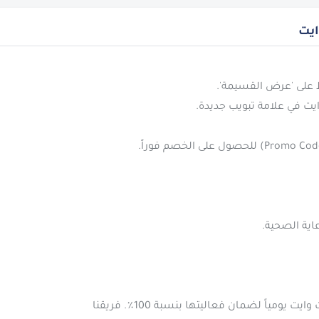
ايت
نحن نقوم بفحص وتحديث جميع كوبونات صيدليات وايت يومياً لضمان فعاليتها بنسبة 100٪. فريقنا