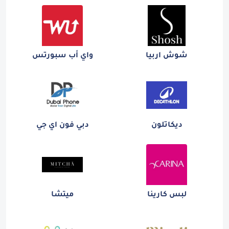
شوش اربيا
واي أب سبورتس
ديكاتلون
دبي فون اي جي
لبس كارينا
ميتشا