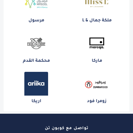
ملكة جمال & L
مرسول
ماركا
محكمة القدم
زومرا فود
اريكا
تواصل مع كوبون تن