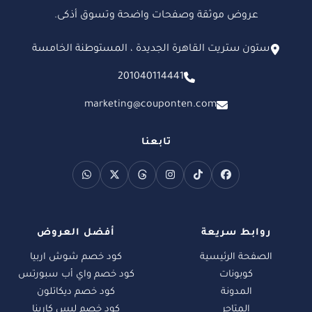
عروض موثقة وصفحات واضحة وتسوق أذكى.
ستون ستريت القاهرة الجديدة ، المستوطنة الخامسة
201040114441
marketing@couponten.com
تابعنا
روابط سريعة
أفضل العروض
الصفحة الرئيسية
كود خصم شوش اربيا
كوبونات
كود خصم واي أب سبورتس
المدونة
كود خصم ديكاتلون
المتاجر
كود خصم لبس كارينا