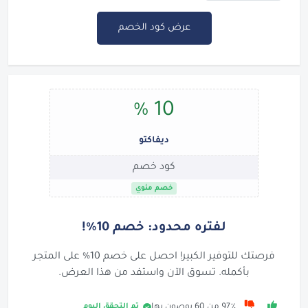
عرض كود الخصم
10 %
ديفاكتو
كود خصم
خصم مئوي
لفتره محدود: خصم 10%!
فرصتك للتوفير الكبير! احصل على خصم 10% على المتجر
بأكمله. تسوق الآن واستفد من هذا العرض.
تم التحقق اليوم
97٪ من 60 يوصون بها