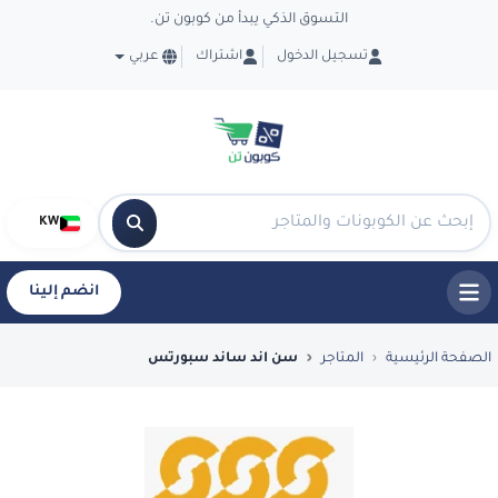
التسوق الذكي يبدأ من كوبون تن.
تسجيل الدخول
اشتراك
عربي
KW
انضم إلينا
فضل العروض والكوبونات في سن اند ساند سب
الصفحة الرئيسية
المتاجر
سن اند ساند سبورتس