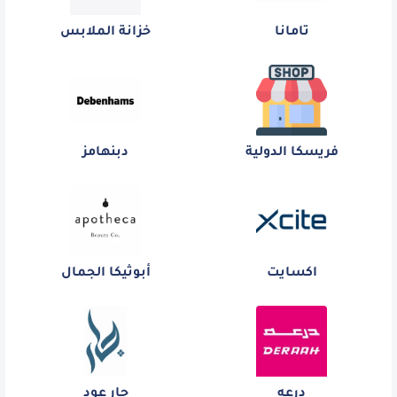
تامانا
خزانة الملابس
فريسكا الدولية
دبنهامز
اكسايت
أبوثيكا الجمال
درعه
جار عود