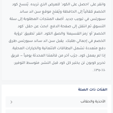
وانقر على 'احصل على الكود' للعرض الذي تريده. يُنسخ كود
الخصم تلقائياً إلى الحافظة ويُفتح موقع سن اند ساند
سبورتس في تبويب جديد. أضف المنتجات المطلوبة إلى سلة
التسوق ثم انتقل إلى صفحة الدفع. ابحث عن حقل 'كود
الخصم' أو 'رمز القسيمة' والصق الكود. انقر 'تطبيق' لرؤية
الخصم في إجمالي طلبك. يقبل سن اند ساند سبورتس طرق
دفع متعددة تشمل البطاقات الائتمانية والخيارات المحلية.
إذا لم يعمل كود، جرّب آخر من قائمتنا المحدثة يومياً — فريق
تحرير كوبون تن يختبر كل كود قبل النشر. متوسط التوفير:
١٠٪-٣٥٪.
الفئات ذات الصلة
الأحذية والحقائب