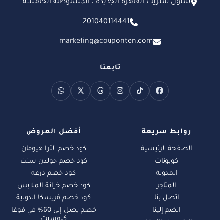
ستون ستريت القاهرة الجديدة ، المستوطنة الخامسة
201040114441
marketing@couponten.com
تابعنا
روابط سريعة
أفضل العروض
الصفحة الرئيسية
كود خصم ألترا هيومان
كوبونات
كود خصم جولدن سنت
المدونة
كود خصم درعه
المتاجر
كود خصم خزانة الملابس
اتصل بنا
كود خصم فريسكا الدولية
انضم إلينا
خصم يصل إلى 60% في فوغا
كلوسيت