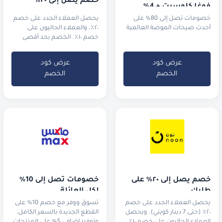
خصم يصل إلى ٢٠٪
فوغا كلوسيت + 4% 
خصم إضافي!
خصومات تصل إلى 80% على
يحصل العملاء الجدد على خصم
أحدث صيحات الموضة العالمية
٢٠٪، والعملاء الحاليون على
خصم ١٠٪. الخصم بحد أقصى
13.6 دينار كويتي.
عرض كود
عرض كود
الخصم
الخصم
خصم يصل إلى ٢٠٪ على 
خصومات تصل إلى 10% 
طلبك
لكل العائلة
يحصل العملاء الجدد على خصم
تسوق ووفر مع خصم 10% على
٢٠٪ (حتى 7 دينار كويتي). ويحصل
القطع الجديدة بالسعر الكامل،
العملاء الحاليون على خصم ١٠٪
وتوفير إضافي 5% على المنتجات