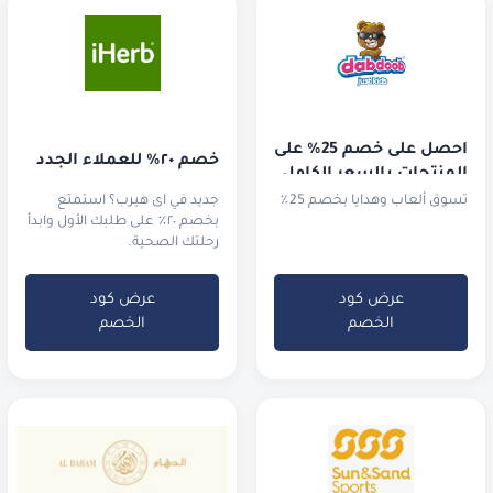
احصل على خصم 25٪ على 
خصم ٢٠٪ للعملاء الجدد
المنتجات بالسعر الكامل 
وخصم 2٪ على المنتجات 
تسوق ألعاب وهدايا بخصم 25٪
جديد في اى هيرب؟ استمتع
المخفضة أو المجمعة. 
بخصم ٢٠٪ على طلبك الأول وابدأ
رحلتك الصحية.
أفضل الفئات مبيعاً: 
البروتينات والفيتامينات 
والمعادن.
عرض كود
عرض كود
الخصم
الخصم