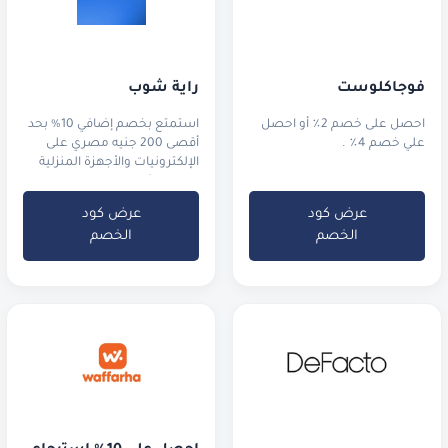
فوجاكلوست
راية شوب
احصل على خصم 2٪ أو احصل
استمتع بخصم إضافي 10% بحد
علي خصم 4٪ .
أقصى 200 جنيه مصري على
الإلكترونيات والأجهزة المنزلية
من راية شوب في مصر.
عرض كود
عرض كود
الخصم
الخصم