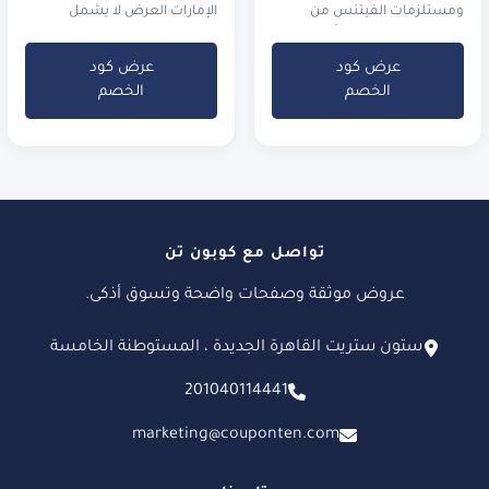
ومستلزمات الفيتنس من
الإمارات العرض لا يشمل
ديكاتلون مصر. الحد الأدنى
للطلب هو 100 جنيه فقط.
عرض كود
عرض كود
الخصم
الخصم
تواصل مع كوبون تن
عروض موثقة وصفحات واضحة وتسوق أذكى.
ستون ستريت القاهرة الجديدة ، المستوطنة الخامسة
201040114441
marketing@couponten.com