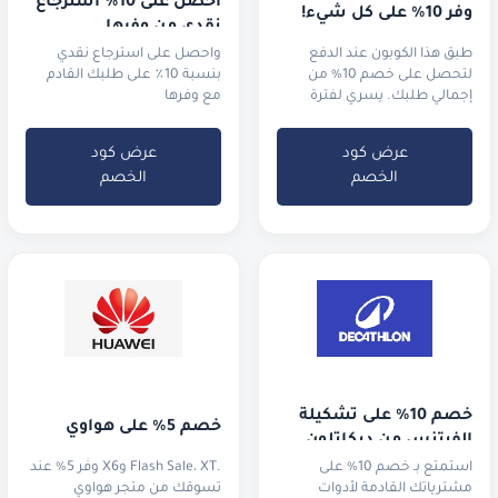
احصل على 10٪ استرجاع 
وفر 10% على كل شيء!
نقدي من وفرها
طبق هذا الكوبون عند الدفع
واحصل على استرجاع نقدي
لتحصل على خصم 10% من
بنسبة 10٪ على طلبك القادم
إجمالي طلبك. يسري لفترة
مع وفرها
محدودة في عام 2025.
عرض كود
عرض كود
الخصم
الخصم
خصم 10% على تشكيلة 
خصم 5% على هواوي
الفيتنس من ديكاتلون
استمتع بـ خصم 10% على
.Flash Sale، XT وX6 وفّر 5% عند
مشترياتك القادمة لأدوات
تسوقك من متجر هواوي