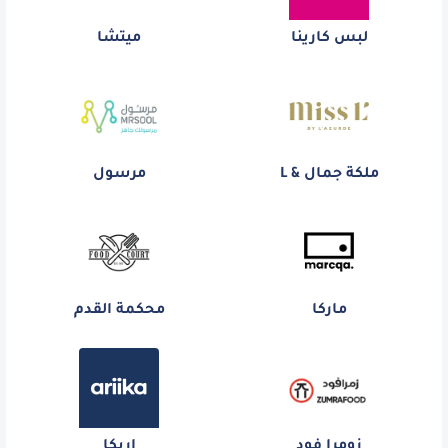
لبس كارينا
ميتشا
ملكة جمال & L
مرسول
ماركا
محكمة القدم
زومرا فود
اريكا