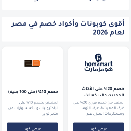
أقوى كوبونات وأكواد خصم في مصر
لعام 2026
خصم 20% على الأثاث 
خصم 10% (حتى 100 جنيه) 
المودرن والديكورات
استفد من خصم فوري 20% على
استمتع بخصم 10% على
غرف المعيشة، غرف النوم،
الإلكترونيات والإكسسوارات من
ومستلزمات المنزل عبر
متجر تو بي
هومزمارت.
عرض كود
عرض كود