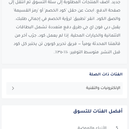
جديد. أضف المنتجات المطلوبة إلى سلة التسوق ثم انتقل إلى
صفحة الدفع. ابحث عن حقل 'كود الخصم' أو 'رمز القسيمة'
والصق الكود. انقر 'تطبيق' لرؤية الخصم في إجمالي طلبك.
يقبل دبي فون اي جي طرق دفع متعددة تشمل البطاقات
الائتمانية والخيارات المحلية. إذا لم يعمل كود، جرّب آخر من
قائمتنا المحدثة يومياً — فريق تحرير كوبون تن يختبر كل كود
قبل النشر. متوسط التوفير: ١٠٪-٣٥٪.
الفئات ذات الصلة
الإلكترونيات والتقنية
أفضل الفئات للتسوق
5
الأزياء والموضة