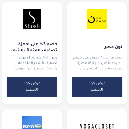
خصم 3% على أجهزة 
نون مصر
تصفيف العناية بالشعر
جديد في نون؟ احصل على خصم
وفري 3% عند شراء فرش
١٠٪ بحد أقصى ٥٠ جنيهًا مصريًا.
تصفيف الشعر المتقدمة
مستخدم حالي؟ احصل على
وأدوات التجميل من شوش
خصم ٥٪ بحد أقصى ٢٥ جنيهًا
مصريًا.
عرض كود
عرض كود
الخصم
الخصم