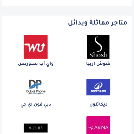
متاجر مماثلة وبدائل
شوش اربيا
واي أب سبورتس
ديكاتلون
دبي فون اي جي