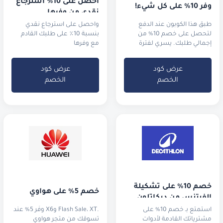
احصل على 10٪ استرجاع 
وفر 10% على كل شيء!
نقدي من وفرها
طبق هذا الكوبون عند الدفع
واحصل على استرجاع نقدي
لتحصل على خصم 10% من
بنسبة 10٪ على طلبك القادم
إجمالي طلبك. يسري لفترة
مع وفرها
محدودة في عام 2025.
عرض كود
عرض كود
الخصم
الخصم
خصم 10% على تشكيلة 
خصم 5% على هواوي
الفيتنس من ديكاتلون
استمتع بـ خصم 10% على
.Flash Sale، XT وX6 وفّر 5% عند
مشترياتك القادمة لأدوات
تسوقك من متجر هواوي