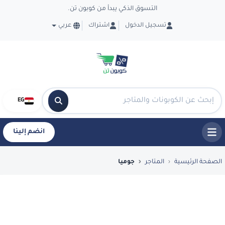
التسوق الذكي يبدأ من كوبون تن.
تسجيل الدخول
اشتراك
عربي
EG
انضم إلينا
فضل العروض والكوبونات في جوميا - CouponTen
الصفحة الرئيسية
المتاجر
جوميا