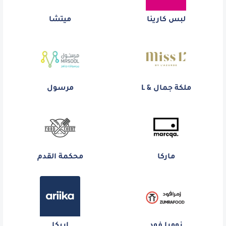
لبس كارينا
ميتشا
ملكة جمال & L
مرسول
ماركا
محكمة القدم