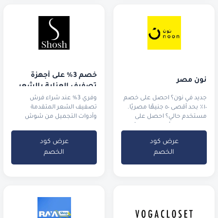
خصم 3% على أجهزة 
نون مصر
تصفيف العناية بالشعر
جديد في نون؟ احصل على خصم
وفري 3% عند شراء فرش
١٠٪ بحد أقصى ٥٠ جنيهًا مصريًا.
تصفيف الشعر المتقدمة
مستخدم حالي؟ احصل على
وأدوات التجميل من شوش
خصم ٥٪ بحد أقصى ٢٥ جنيهًا
مصريًا.
عرض كود
عرض كود
الخصم
الخصم