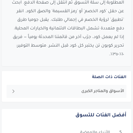
المطلوبة إلى سلة التسوق ثم انتقل إلى صفحة الدفع. ابحث
عن حقل 'كود الخصم' أو 'رمز القسيمة' والصق الكود. انقر
'تطبيق' لرؤية الخصم في إجمالي طلبك. يقبل جوميا طرق
دفع متعددة تشمل البطاقات الائتمانية والخيارات المحلية.
إذا لم يعمل كود، جرّب آخر من قائمتنا المحدثة يومياً — فريق
تحرير كوبون تن يختبر كل كود قبل النشر. متوسط التوفير:
١٠٪-٣٥٪.
الفئات ذات الصلة
الأسواق والمتاجر الكبرى
أفضل الفئات للتسوق