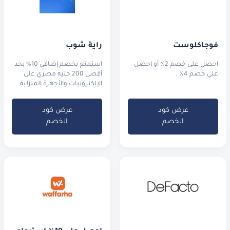
فوجاكلوست
راية شوب
احصل على خصم 2٪ أو احصل
استمتع بخصم إضافي 10% بحد
علي خصم 4٪ .
أقصى 200 جنيه مصري على
الإلكترونيات والأجهزة المنزلية
من راية شوب في مصر.
عرض كود
عرض كود
الخصم
الخصم