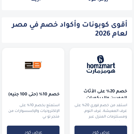
زومرا فود
اريكا
أقوى كوبونات وأكواد خصم في مصر
لعام 2026
خصم 20% على الأثاث 
خصم 10% (حتى 100 جنيه) 
المودرن والديكورات
استفد من خصم فوري 20% على
استمتع بخصم 10% على
غرف المعيشة، غرف النوم،
الإلكترونيات والإكسسوارات من
ومستلزمات المنزل عبر
متجر تو بي
هومزمارت.
عرض كود
عرض كود