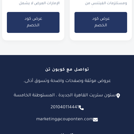
ومستلزمات الفيتنس من
الإمارات العرض لا يشمل
ديكاتلون مصر. الحد الأدنى
للطلب هو 100 جنيه فقط.
عرض كود
عرض كود
الخصم
الخصم
تواصل مع كوبون تن
عروض موثقة وصفحات واضحة وتسوق أذكى.
ستون ستريت القاهرة الجديدة ، المستوطنة الخامسة
201040114441
marketing@couponten.com