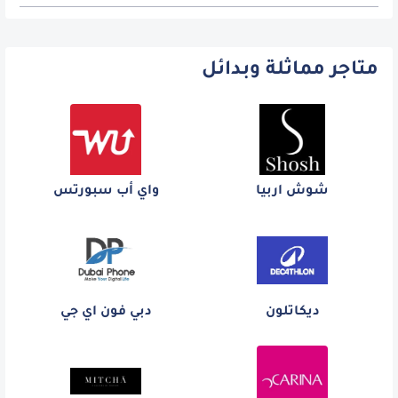
متاجر مماثلة وبدائل
شوش اربيا
واي أب سبورتس
ديكاتلون
دبي فون اي جي