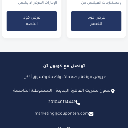
ومستلزمات الفيتنس من
الإمارات العرض لا يشمل
ديكاتلون مصر. الحد الأدنى
للطلب هو 100 جنيه فقط.
عرض كود
عرض كود
الخصم
الخصم
تواصل مع كوبون تن
عروض موثقة وصفحات واضحة وتسوق أذكى.
ستون ستريت القاهرة الجديدة ، المستوطنة الخامسة
201040114441
marketing@couponten.com