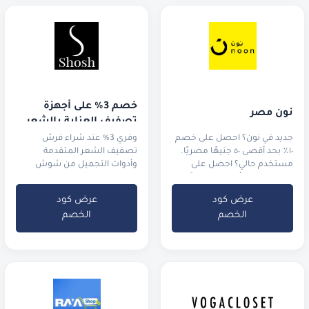
خصم 3% على أجهزة 
نون مصر
تصفيف العناية بالشعر
جديد في نون؟ احصل على خصم
وفري 3% عند شراء فرش
١٠٪ بحد أقصى ٥٠ جنيهًا مصريًا.
تصفيف الشعر المتقدمة
مستخدم حالي؟ احصل على
وأدوات التجميل من شوش
خصم ٥٪ بحد أقصى ٢٥ جنيهًا
مصريًا.
عرض كود
عرض كود
الخصم
الخصم