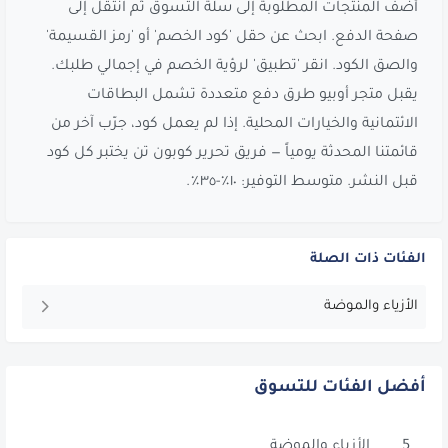
أضف المنتجات المطلوبة إلى سلة التسوق ثم انتقل إلى
صفحة الدفع. ابحث عن حقل 'كود الخصم' أو 'رمز القسيمة'
والصق الكود. انقر 'تطبيق' لرؤية الخصم في إجمالي طلبك.
يقبل متجر أوبيو طرق دفع متعددة تشمل البطاقات
الائتمانية والخيارات المحلية. إذا لم يعمل كود، جرّب آخر من
قائمتنا المحدثة يومياً — فريق تحرير كوبون تن يختبر كل كود
قبل النشر. متوسط التوفير: ١٠٪-٣٥٪.
الفئات ذات الصلة
الأزياء والموضة
أفضل الفئات للتسوق
5
الأزياء والموضة