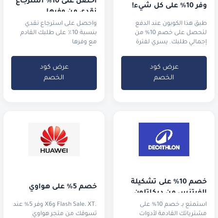
احصل على 10٪ استرجاع 
وفر 10% على كل شيء!
نقدي من وفرها
طبق هذا الكوبون عند الدفع
واحصل على استرجاع نقدي
لتحصل على خصم 10% من
بنسبة 10٪ على طلبك القادم
إجمالي طلبك. يسري لفترة
مع وفرها
محدودة في عام 2025.
عرض كود
عرض كود
الخصم
الخصم
خصم 10% على تشكيلة 
خصم 5% على هواوي
الفيتنس من ديكاتلون
استمتع بـ خصم 10% على
.Flash Sale، XT وX6 وفّر 5% عند
مشترياتك القادمة لأدوات
تسوقك من متجر هواوي