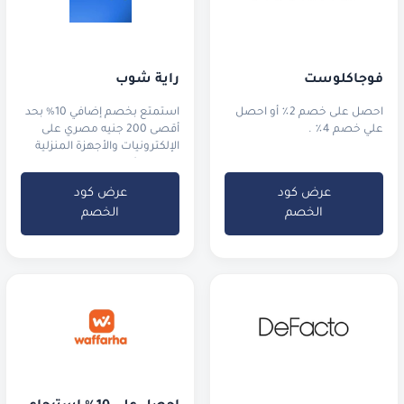
فوجاكلوست
راية شوب
احصل على خصم 2٪ أو احصل
استمتع بخصم إضافي 10% بحد
علي خصم 4٪ .
أقصى 200 جنيه مصري على
الإلكترونيات والأجهزة المنزلية
من راية شوب في مصر.
عرض كود
عرض كود
الخصم
الخصم