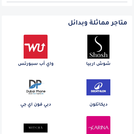
متاجر مماثلة وبدائل
شوش اربيا
واي أب سبورتس
ديكاتلون
دبي فون اي جي