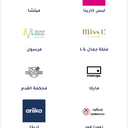
لبس كارينا
ميتشا
ملكة جمال & L
مرسول
ماركا
محكمة القدم
زومرا فود
اريكا