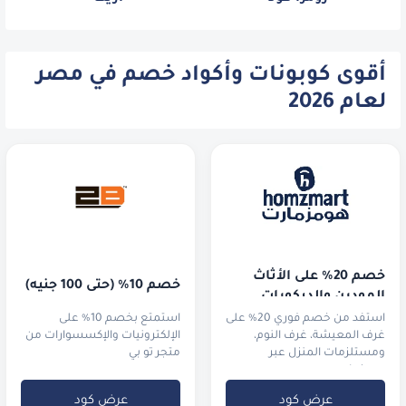
أقوى كوبونات وأكواد خصم في مصر
لعام 2026
خصم 20% على الأثاث 
خصم 10% (حتى 100 جنيه) 
المودرن والديكورات
استفد من خصم فوري 20% على
استمتع بخصم 10% على
غرف المعيشة، غرف النوم،
الإلكترونيات والإكسسوارات من
ومستلزمات المنزل عبر
متجر تو بي
هومزمارت.
عرض كود
عرض كود