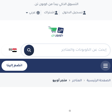
التسوق الذكي يبدأ من كوبون تن.
تسجيل الدخول
اشتراك
عربي
EG
انضم إلينا
فضل العروض والكوبونات في متجر أوبيو - ponTen
الصفحة الرئيسية
المتاجر
متجر أوبيو