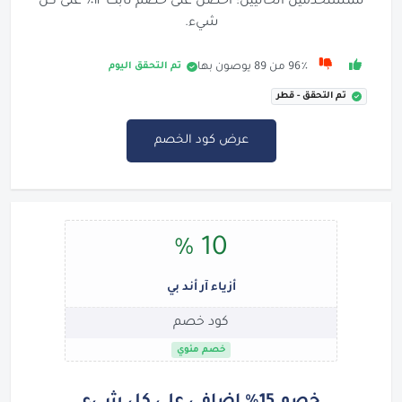
للمستخدمين الحاليين: احصل على خصم ثابت ١٢٪ على كل
شيء.
تم التحقق اليوم
96٪ من 89 يوصون بها
تم التحقق - قطر
عرض كود الخصم
10 %
أزياء آر أند بي
كود خصم
خصم مئوي
خصم 15% إضافي على كل شيء