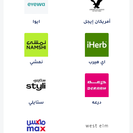
أمريكان إيجل
ايوا
اي هيرب
نمشي
درعه
ستايلي