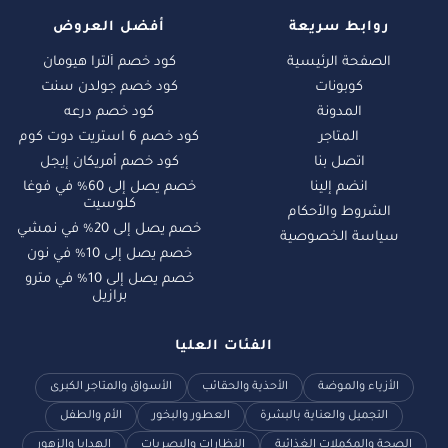
روابط سريعة
أفضل العروض
الصفحة الرئيسية
كود خصم ألترا هيومان
كوبونات
كود خصم جولدن سنت
المدونة
كود خصم درعه
المتاجر
كود خصم 6 استريت دوت كوم
اتصل بنا
كود خصم أمريكان إيجل
انضم إلينا
خصم يصل إلى 60% في فوغا
كلوسيت
الشروط والأحكام
خصم يصل إلى 20% في نمشي
سياسة الخصوصية
خصم يصل إلى 10% في نون
خصم يصل إلى 10% في مترو
برازيل
الفئات العليا
الأزياء والموضة
الأحذية والحقائب
الأسواق والمتاجر الكبرى
التجميل والعناية بالبشرة
العطور والبخور
الأم والطفل
الصحة والمكملات الغذائية
النظارات والبصريات
الهدايا والزهور