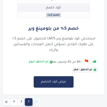
كود خصم
خصم ثابت
خصم 5٪ من بلومينغ وير
استخدمي كود بلومينغ وير LM75 للحصول على خصم 5٪
على طلبك القادم. تسوّقي أجمل العبايات والفساتين
وأزياء
تم التحقق اليوم
88٪ من 69 يوصون بها
تم التحقق - قطر
عرض كود الخصم
3
2
1