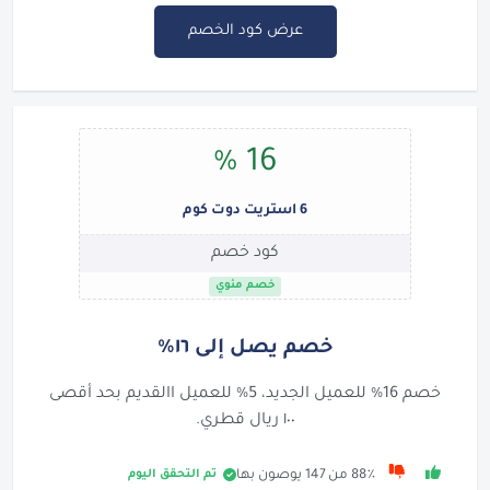
عرض كود الخصم
16 %
6 استريت دوت كوم
كود خصم
خصم مئوي
خصم يصل إلى ١٦٪
خصم 16% للعميل الجديد، 5% للعميل االقديم بحد أقصى
١٠٠ ريال قطري.
تم التحقق اليوم
88٪ من 147 يوصون بها