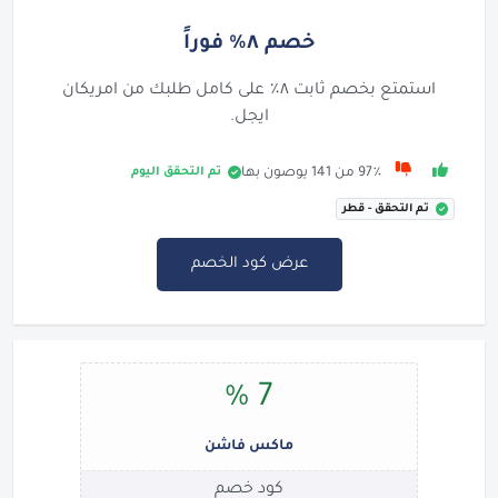
خصم ٨٪ فوراً
استمتع بخصم ثابت ٨٪ على كامل طلبك من امريكان
ايجل.
تم التحقق اليوم
97٪ من 141 يوصون بها
تم التحقق - قطر
عرض كود الخصم
7 %
ماكس فاشن
كود خصم