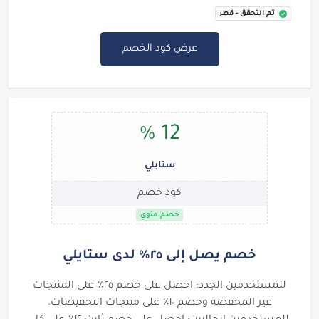
تم التحقق - قطر
عرض كود الخصم
12 %
ستايلي
كود خصم
خصم مئوي
خصم يصل إلى ٢٥٪ لدى ستايلي
للمستخدمين الجدد: احصل على خصم ٢٥٪ على المنتجات
غير المخفضة وخصم ١٠٪ على منتجات التخفيضات.