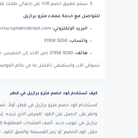
سيتم تطبيق خصم 10% على إجمالي طلبك تلقائيًا!
للتواصل مع خدمة عملاء مترو برازيل
البريد الإلكتروني:
contact@
metrobrazil.com
واتساب:
9200 31958
هاتف:
9200 31958 (من الأحد إلى الخميس، من 9 صباحًا حتى 6 مساءً)
تسوقي الآن واستمتعي بأفضل ما في عالم الموضة وا
كيف تستخدم كود خصم مترو برازيل في قطر
لاستخدام كود خصم مترو برازيل في قطر: أولاً، تص
وانقر على 'احصل على الكود' للعرض الذي تريده. يُ
برازيل في تبويب جديد. أضف المنتجات المطلوبة إ
حقل 'كود الخصم' أو 'رمز القسيمة' والصق الكود. ا