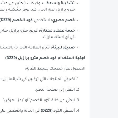
تشكيلة واسعة:
سواء كنت تبحثين عن مشد لل
مترو برازيل لديه الحل. كما يوفر تشكيلة رائ
خصم حصري:
استخدمي
كود الخصم (DZZ9)
خدمة عملاء ممتازة:
فريق مترو برازيل متاح 
في أي استفسارات.
صديق للبيئة:
تلتزم العلامة التجارية بالاستد
كيفية استخدام كود خصم مترو برازيل (DZZ9)
الحصول على خصمك بسيط للغاية:
أضيفي المنتجات التي ترغبين في شرائها إلى 
انتقلي إلى صفحة الدفع.
ابحثي عن خانة "كود الخصم" أو "رمز العرض".
ألصقي الكود
(DZZ9)
في الخانة واضغطي على 