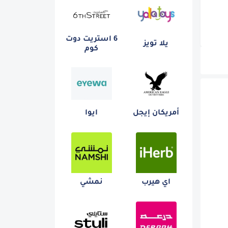
6 استريت دوت
يلا تويز
كوم
أمريكان إيجل
ايوا
اي هيرب
نمشي