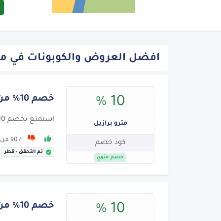
افضل العروض والكوبونات في متر
خصم 10% من مترو برازيل
10 %
استمتع بخصم 10% على كل شيء
مترو برازيل
90٪ من 134 يوصون بها
كود خصم
تم التحقق - قطر
خصم مئوي
خصم 10% من مترو برازيل
10 %