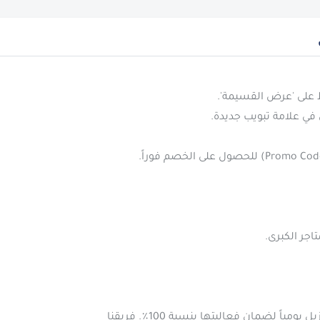
نحن نقوم بفحص وتحديث جميع كوبونات مترو برازيل يومياً لضمان فعاليتها بنسبة 100٪. فريقنا