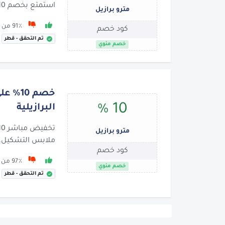
استمتع بخصم 10% على كل شيء
مترو برازيل
91٪ من 135 يوصون بها
كود خصم
تم التحقق - قطر
خصم مئوي
خصم 0
10 %
البرازيلية
مترو برازيل
ملابس التشكيل، و
كود خصم
97٪ من 66 يوصون بها
خصم مئوي
تم التحقق - قطر