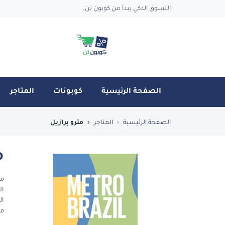
التسوق الذكي يبدأ من كوبون تن.
الصفحة الرئيسية
كوبونات
المتاجر
فضل العروض والكوبونات في مترو برازيل - nTen
الصفحة الرئيسية
المتاجر
مترو برازيل
م
مت
ال
ال
مز