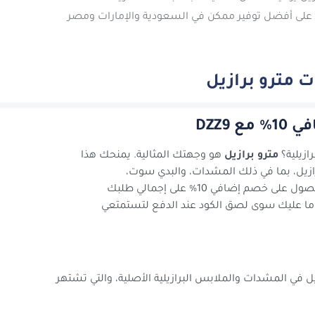
ى أفضل توفير ممكن في السعودية والإمارات ومصر
 مترو برازيل
DZZ9
ازيلية؟
مترو برازيل
هو وجهتك المثالية. يمنحك هذا
رازيل، بما في ذلك المشدات، والبدي سوت،
والكورسيهات، والملابس الرياضية. الآن يمكنك الحصول على خصم إضافي 10% على إجمالي طلبك
ا عليك سوى لصق الكود عند الدفع لتستمتعي
في المشدات والملابس البرازيلية الأصلية، والتي تشتهر