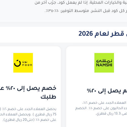
والخيارات المحلية. إذا لم يعمل كود، جرّب آخر من
 كود قبل النشر. متوسط التوفير: ١٠٪-٣٥٪.
 لعام 2026
يصل إلى ٢٠٪
طلبك
يحصل العملاء الجدد على خصم ٢٠٪،
والعملاء الحاليون على خصم ١٠٪. الخصم
يحصل العملاء ال
ال قطري.
75 ريال قطري ). ويحصل العملاء الحا
على خصم ١٠٪ (حتى20 ريال قطري).