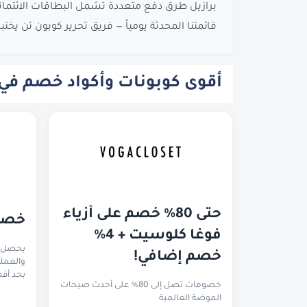
برازيل طرق دفع متعددة تشمل البطاقات الائتمانية 
قائمتنا المحدثة يومياً — فريق تحرير كوبون تن يختبر كل
أقوى كوبونات وأكواد خصم في قطر
حتى 80% خصم على أزياء 
خصم 
فوغا كلوسيت + 4% 
خصم إضافي!
بحد أقصى 13.3 ري
خصومات تصل إلى 80% على أحدث صيحات
الموضة العالمية