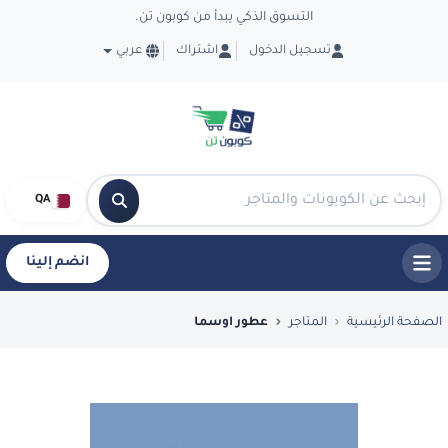
التسوق الذكي يبدأ من كوبون تن.
تسجيل الدخول
اشتراك
عربي
QA
انضم إلينا
فضل العروض والكوبونات في عطور اوسما - Ten
الصفحة الرئيسية
المتاجر
عطور اوسما