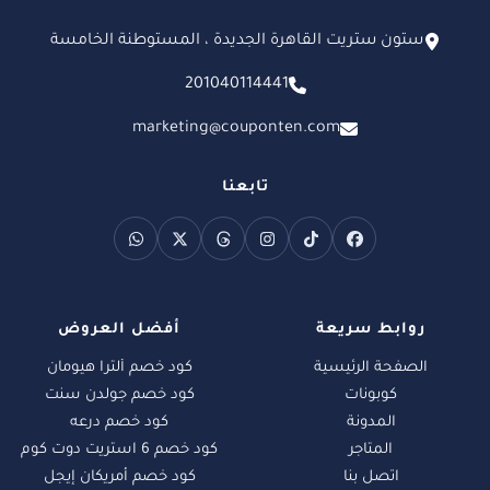
ستون ستريت القاهرة الجديدة ، المستوطنة الخامسة
201040114441
marketing@couponten.com
تابعنا
روابط سريعة
أفضل العروض
الصفحة الرئيسية
كود خصم ألترا هيومان
كوبونات
كود خصم جولدن سنت
المدونة
كود خصم درعه
المتاجر
كود خصم 6 استريت دوت كوم
اتصل بنا
كود خصم أمريكان إيجل