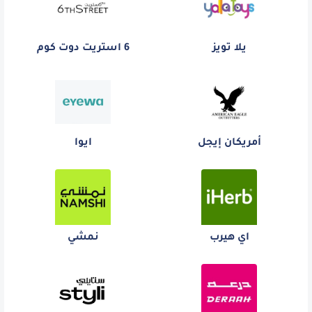
يلا تويز
6 استريت دوت كوم
أمريكان إيجل
ايوا
اي هيرب
نمشي