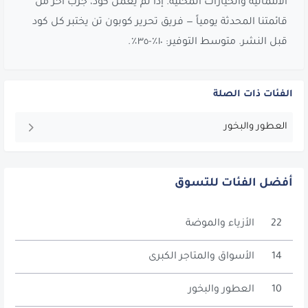
الائتمانية والخيارات المحلية. إذا لم يعمل كود، جرّب آخر من
قائمتنا المحدثة يومياً — فريق تحرير كوبون تن يختبر كل كود
قبل النشر. متوسط التوفير: ١٠٪-٣٥٪.
الفئات ذات الصلة
العطور والبخور
أفضل الفئات للتسوق
22
الأزياء والموضة
14
الأسواق والمتاجر الكبرى
10
العطور والبخور