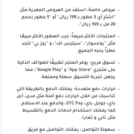
عروض خاصة: استفد من العروض المغرية مثل
"اشترِ أي 3 عطور بـ 199 ريال" أو "5 عطور بحجم
20 مل بـ 169 ريال".
المنتجات الأكثر مبيعاً: جرب العطور الأكثر مبيعًا
مثل "بونسوار"، "سيترس اف"، و "روز بي" لتجد
عطراً يحبه الجميع.
تسوق مريح: يوفر المتجر تطبيقًا للهواتف الذكية
على متجري "App Store" و "Google Play"، مما
يجعل تجربة التسوق سهلة وممتعة.
خيارات دفع متعددة: يمكنك الدفع بالطريقة التي
تناسبك من خلال خيارات دفع آمنة مثل مدى، آبل
باي، جوجل باي، STC Pay، والدفع عند الاستلام.
كما يمكنك استخدام خدمات الدفع بالتقسيط
مثل تابي و تمارا.
سهولة التواصل: يمكنك التواصل مع فريق