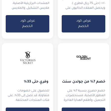
٢٠٪ (حتى 75 ريال قطري ).
المشدات البرازيلية الأصلية،
ويحصل العملاء الحاليون على
ملابس التشكيل، والملابس
خصم ١٠٪ (حتى20 ريال قطري).
الرياضية الفاخرة.
عرض كود
عرض كود
الخصم
الخصم
خصم 7% من جولدن سنت
 وفّري حتى 33%
خصم حصري بنسبة 7% على
للحصول على خصومات
العطور الأصلية، مستحضرات
متفاوتة، قد تصل إلى 33%، على
التجميل، وأطقم الهدايا الفاخرة
فئات المنتجات المختلفة.