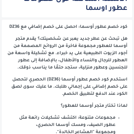
عطور اوسما
كود خصم عطور أوسما: احصل على خصم إضافي مع DZ36
هل تبحث عن عطر جديد يعبر عن شخصيتك؟ يقدم متجر
أوسما للعطور مجموعة فاخرة من الروائح المصممة من
أجود الزيوت الطبيعية على يد خبراء. مع تشكيلة واسعة من
العطور للرجال والنساء والأطفال، بالإضافة إلى عطور
للجنسين وعطور منزلية، ستجد حتمًا ما يناسب ذوقك.
استخدم كود خصم عطور أوسما (DZ36) الحصري لتحصل
على خصم إضافي على إجمالي طلبك. ما عليك سوى لصق
الكود عند الدفع لتطبيق الخصم.
لماذا تختار متجر أوسما للعطور؟
مجموعات متنوعة: اكتشف تشكيلات رائعة مثل
عطور الصيف، ومسك أوسما الحصري،
ومجموعة "المشاعر الخالدة".